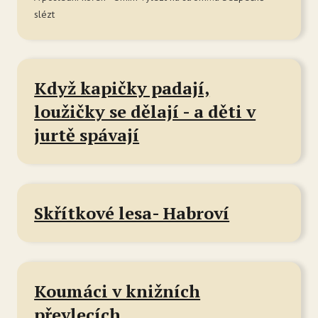
slézt
Když kapičky padají,
loužičky se dělají - a děti v
jurtě spávají
Skřítkové lesa- Habroví
Koumáci v knižních
převlecích