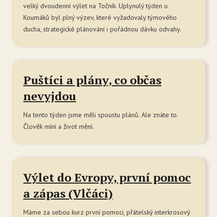
velký dvoudenní výlet na Točník. Uplynulý týden u
Ce
Koumáků byl plný výzev, které vyžadovaly týmového
Se
ducha, strategické plánování i pořádnou dávku odvahy.
Jí
Ka
Puštíci a plány, co občas
Ko
nevyjdou
Přímě
Na tento týden jsme měli spoustu plánů. Ale znáte to.
Sociá
Člověk míní a život mění.
Po
fon
Blog
Výlet do Evropy, první pomoc
a zápas (Vlčáci)
Máme za sebou kurz první pomoci, přátelský interkrosový