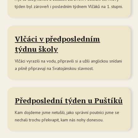
Zá
týden byl zároveň i posledním týdnem Vlčáků na 1. stupni.
Tý
str
Ak
Vlčáci v předposledním
Ce
týdnu školy
Se
Vlčáci vyrazili na vodu, připravili si a užili anglickou snídani
Jí
a pilně připravují na Svatojánskou slavnost.
Ka
Ko
Předposlední týden u Puštíků
Raráš
Kam dojdeme jsme netušili, jako správní poutníci jsme se
O 
nechali trochu překvapit, kam nás nohy donesou.
Zá