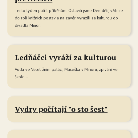
Tento týden patřil příběhům. Oslavili jsme Den dětí, vžili se
do rolí knižních postav a na závěr vyrazili za kulturou do
divadla Minor.
Ledňáčci vyráží za kulturou
Voda ve Veletržním paláci, Maceška v Minoru, zpívání ve
škole…
Vydry počítají "o sto šest"