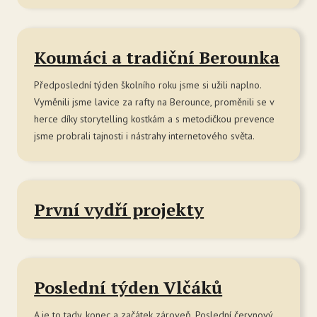
Ko
Lesní 
Koumáci a tradiční Berounka
O 
Předposlední týden školního roku jsme si užili naplno.
Zá
Vyměnili jsme lavice za rafty na Berounce, proměnili se v
herce díky storytelling kostkám a s metodičkou prevence
Ce
jsme probrali tajnosti i nástrahy internetového světa.
De
Pr
Jí
První vydří projekty
Ko
MŠ Je
Poslední týden Vlčáků
O 
A je to tady, konec a začátek zároveň. Poslední červnový