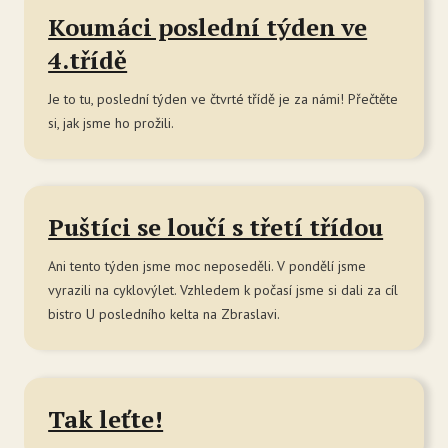
Ko
Koumáci poslední týden ve
4.třídě
LMŠ N
O 
Je to tu, poslední týden ve čtvrté třídě je za námi! Přečtěte
si, jak jsme ho prožili.
Zá
Tý
Se
Puštíci se loučí s třetí třídou
škol
Ani tento týden jsme moc neposeděli. V pondělí jsme
Ak
vyrazili na cyklovýlet. Vzhledem k počasí jsme si dali za cíl
Ce
bistro U posledního kelta na Zbraslavi.
Se
Jí
Tak leťte!
Ka