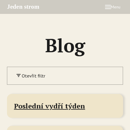
Menu
ZŠ Na
O 
Zá
Blog
De
Dr
Ak
Otevřít filtr
Tý
Ce
Se
Poslední vydří týden
Jí
Ka