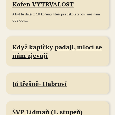
Kořen VYTRVALOST
A byl tu další z 10 kořenů, kteří předškoláci plní, než nám
odejdou...
Když kapičky padají, mloci se
nám zjevují
Jó třešně- Habroví
ŠVP Lidmaň (1. stupeň)