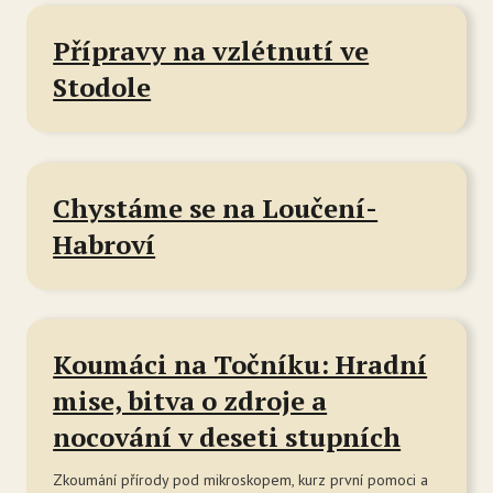
Tý
Ak
Přípravy na vzlétnutí ve
Stodole
Ce
Se
Jí
Chystáme se na Loučení-
Ka
Habroví
Ko
Komun
O 
Koumáci na Točníku: Hradní
Ak
mise, bitva o zdroje a
Zá
nocování v deseti stupních
Tý
Zkoumání přírody pod mikroskopem, kurz první pomoci a