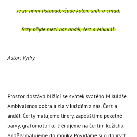
Je za námi listopad, všude kolem sníh a chlad.
Brzy přijde mezi nás anděl, čert a Mikuláš.
Autor: Vydry
Prostor dostává blížící se svátek svatého Mikuláše.
Ambivalence dobra a zla v každém z nás. Čert a
anděl. Čerty malujeme linery, zapouštíme pekelné
barvy, grafomotoriku trénujeme na čertím kožichu.
Anděly malujeme do mouky. Povídáme si o dobrých