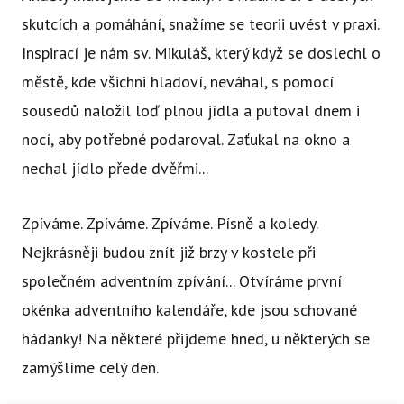
skutcích a pomáhání, snažíme se teorii uvést v praxi.
Inspirací je nám sv. Mikuláš, který když se doslechl o
městě, kde všichni hladoví, neváhal, s pomocí
sousedů naložil loď plnou jídla a putoval dnem i
nocí, aby potřebné podaroval. Zaťukal na okno a
nechal jídlo přede dvěřmi...
Zpíváme. Zpíváme. Zpíváme. Písně a koledy.
Nejkrásněji budou znít již brzy v kostele při
společném adventním zpívání... Otvíráme první
okénka adventního kalendáře, kde jsou schované
hádanky! Na některé přijdeme hned, u některých se
zamýšlíme celý den.