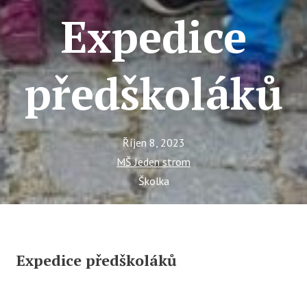
Ce
Expedice
Se
Jí
předškoláků
Ka
Ko
Říjen 8, 2023
Přímě
MŠ Jeden strom
Sociá
Školka
Po
fon
Blog
Expedice předškoláků