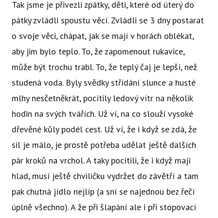
Tak jsme je přivezli zpátky, děti, které od úterý do
pátky zvládli spoustu věcí. Zvládli se 3 dny postarat
o svoje věci, chápat, jak se mají v horách oblékat,
aby jim bylo teplo. To, že zapomenout rukavice,
může být trochu trabl. To, že teplý čaj je lepší, než
studená voda. Byly svědky střídání slunce a husté
mlhy nesčetněkrát, pocítily ledový vítr na několik
hodin na svých tvářích. Už ví, na co slouží vysoké
dřevěné kůly podél cest. Už ví, že i když se zdá, že
sil je málo, je prostě potřeba udělat ještě dalších
pár kroků na vrchol. A taky pocítili, že i když mají
hlad, musí ještě chviličku vydržet do závětří a tam
pak chutná jídlo nejlíp (a sní se najednou bez řečí
úplně všechno). A že při šlapání ale i při stopovací