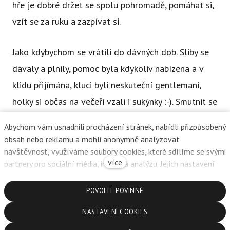
hře je dobré držet se spolu pohromadě, pomáhat si,
vzít se za ruku a zazpívat si.
Jako kdybychom se vrátili do dávných dob. Sliby se
dávaly a plnily, pomoc byla kdykoliv nabízena a v
klidu přijímána, kluci byli neskuteční gentlemani,
holky si občas na večeři vzali i sukýnky :-). Smutnit se
mohlo, obejmutí vždycky přišlo, nefňukalo se,
Abychom vám usnadnili procházení stránek, nabídli přizpůsobený
šlapalo se. Oceňovalo se! Konfliktů takové
obsah nebo reklamu a mohli anonymně analyzovat
minimum, že to nestojí ani za řeč. Byli tak skvělí, ať
návštěvnost, využíváme soubory cookies, které sdílíme se svými
více
partnery pro sociální média, inzerci a analýzu. Jejich nastavení
jsme z toho byli naměkko. A binec v pokojích byl, vo
upravíte odkazem "Nastavení cookies" a kdykoliv jej můžete
tom žádná! :-))
změnit v patičce webu. Podrobnější informace najdete v našich
POVOLIT POVINNÉ
Zásadách ochrany osobních údajů a používání souborů cookies.
NASTAVENÍ COOKIES
Souhlasíte s používáním cookies?