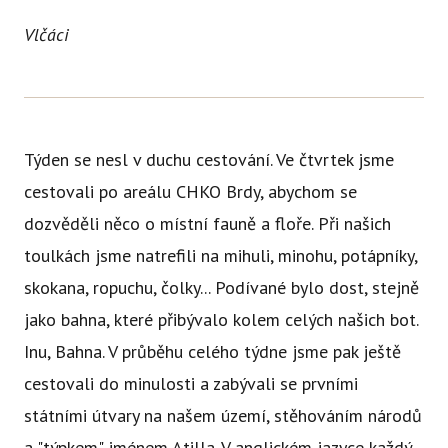
Ce
Vlčáci
Se
Jí
Ka
Týden se nesl v duchu cestování. Ve čtvrtek jsme
Ko
cestovali po areálu CHKO Brdy, abychom se
Přímě
dozvěděli něco o místní fauně a floře. Při našich
Sociá
toulkách jsme natrefili na mihuli, minohu, potápníky,
skokana, ropuchu, čolky... Podívané bylo dost, stejně
Po
fon
jako bahna, které přibývalo kolem celých našich bot.
Inu, Bahna. V průběhu celého týdne jsme pak ještě
Blog
cestovali do minulosti a zabývali se prvními
státními útvary na našem území, stěhováním národů
a "týpkem" jménem Atilla. V anglickém jazyce každý