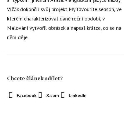
Vlčák dokončil svůj projekt My favourite season, ve
kterém charakterizoval dané roční období, v
Malování vytvořil obrázek a napsal krátce, co se na
něm děje.
Chcete článek sdílet?
Facebook
X.com
LinkedIn
Abychom vám usnadnili procházení stránek, nabídli přizpůsobený
obsah nebo reklamu a mohli anonymně analyzovat
návštěvnost, využíváme soubory cookies, které sdílíme se svými
partnery pro sociální média, inzerci a analýzu. Jejich nastavení