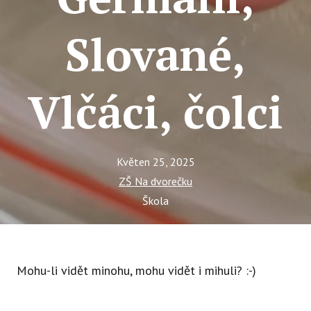
Tý
Ak
Slované,
Ce
Se
Vlčáci, čolci
Jí
Ka
Ko
Květen 25, 2025
ZŠ Na dvorečku
Komun
Škola
O 
Ak
Mohu-li vidět minohu, mohu vidět i mihuli? :-)
Zá
Tý