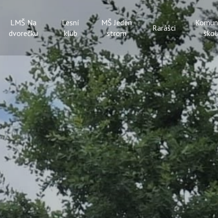
LMŠ Na
Lesní
MŠ Jeden
Komun
Rarášci
dvorečku
klub
strom
škol