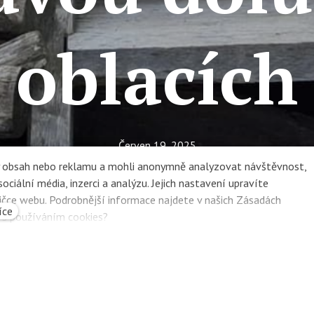
oblacích
Červen 19, 2025
MŠ Jeden strom
ný obsah nebo reklamu a mohli anonymně analyzovat návštěvnost,
ciální média, inzerci a analýzu. Jejich nastavení upravíte
Školka
ičce webu. Podrobnější informace najdete v našich Zásadách
íce
e s používáním cookies?