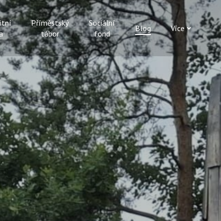
itní
Příměstský
Sociální
Blog
Více
a
tábor
fond