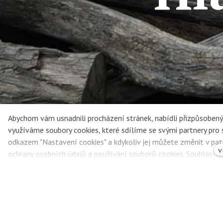
Abychom vám usnadnili procházení stránek, nabídli přizpůsobe
využíváme soubory cookies, které sdílíme se svými partnery pro so
odkazem "Nastavení cookies" a kdykoliv jej můžete změnit v pat
v
ochrany osobních údajů a používání souborů cookies. Souhlasít
Hlavou dolů i v oblacích