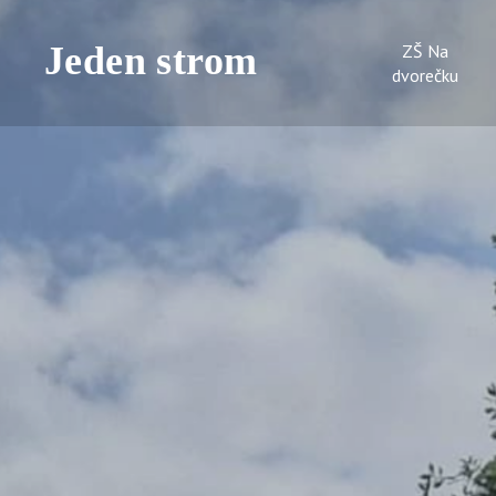
ZŠ Na
dvorečku