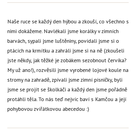
Ce
Se
Naše ruce se každý den hýbou a zkouší, co všechno s
Jí
nimi dokážeme. Navlékali jsme korálky v zimních
Ka
barvách, sypali jsme luštěniny, povídali jsme si o
ptácích na krmítku a zahráli jsme si na ně (zkoušeli
Ko
jste někdy, jak těžké je zobákem sezobnout červíka?
Přímě
My už ano!), rozvěsili jsme vyrobené lojové koule na
Sociá
stromy na zahradě, zpívali jsme zimní písničky, byli
Po
jsme se projít se školkáči a každý den jsme pořádně
fon
protáhli těla. To nás teď nejvíc baví s Kamčou a její
pohybovou zvířátkovou abecedou :)
Blog