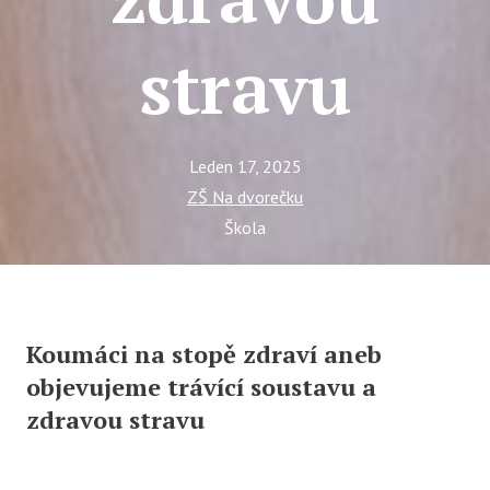
Ce
stravu
Se
Jí
Ka
Leden 17, 2025
Ko
ZŠ Na dvorečku
Škola
Přímě
Sociá
Po
fon
Koumáci na stopě zdraví aneb
objevujeme trávící soustavu a
Blog
zdravou stravu