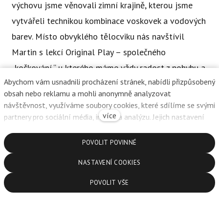
výchovu jsme věnovali zimní krajině, kterou jsme
vytvářeli technikou kombinace voskovek a vodových
barev. Místo obvyklého tělocviku nás navštívil
Martin s lekcí Original Play – společného
„kočkování,“ u kterého máme vždy radost z pohybu a
Abychom vám usnadnili procházení stránek, nabídli přizpůsobený
užijeme si hodně legrace. Při angličtině jsme
obsah nebo reklamu a mohli anonymně analyzovat
opakovali fráze I have got x I haven't got, slovní
návštěvnost, využíváme soubory cookies, které sdílíme se svými
zásobu k tématu rodina (přibyla nám dvě nová
více
partnery pro sociální média, inzerci a analýzu. Jejich nastavení
upravíte odkazem "Nastavení cookies" a kdykoliv jej můžete
slovíčka) a protáhli jsme se u pohybovky na
změnit v patičce webu. Podrobnější informace najdete v našich
POVOLIT POVINNÉ
přítomný čas průběhový.
Zásadách ochrany osobních údajů a používání souborů cookies.
NASTAVENÍ COOKIES
Souhlasíte s používáním cookies?
POVOLIT VŠE
Chcete článek sdílet?