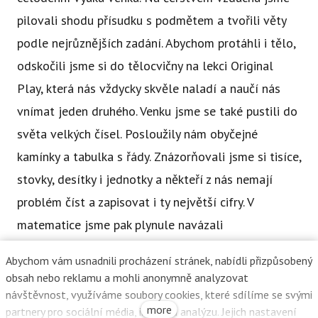
pilovali shodu přísudku s podmětem a tvořili věty
podle nejrůznějších zadání. Abychom protáhli i tělo,
odskočili jsme si do tělocvičny na lekci Original
Play, která nás vždycky skvěle naladí a naučí nás
vnímat jeden druhého. Venku jsme se také pustili do
světa velkých čísel. Posloužily nám obyčejné
kamínky a tabulka s řády. Znázorňovali jsme si tisíce,
stovky, desítky i jednotky a někteří z nás nemají
problém číst a zapisovat i ty největší cifry. V
matematice jsme pak plynule navázali
procvičováním zlomků a krokováním s otočkou.
Abychom vám usnadnili procházení stránek, nabídli přizpůsobený
Velká čísla jsme procvičovali také při tvorbě časové
obsah nebo reklamu a mohli anonymně analyzovat
osy, při čemž jsme se vrátili k důležitým milníkům
návštěvnost, využíváme soubory cookies, které sdílíme se svými
more
partnery pro sociální média, inzerci a analýzu. Jejich nastavení
našich dějin. Studovali jsme, jak to vypadalo v