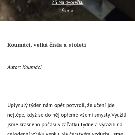
ZŠ Na dvorečku
Ce
Škola
Se
Jí
Ka
Koumáci, velká čísla a století
Ko
Přímě
Autor: Koumáci
Sociá
Po
fon
Uplynulý týden nám opět potvrdil, že učení jde
Blog
nejlépe, když se do něj opřeme všemi smysly. Využili
jsme krásného počasí v začátku týdne a vyrazili na
celodenní výuku venku. Na čerstvém vzduchu jsme