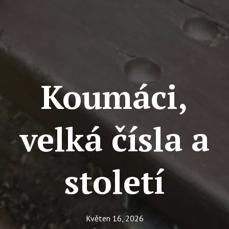
Tý
Ak
Ce
Se
Jí
Koumáci,
Ka
Ko
velká čísla a
Komun
O 
století
Ak
Zá
Květen 16, 2026
Tý