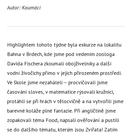
Ce
Autor: Koumáci
Se
Jí
Ka
Highlightem tohoto týdne byla exkurze na lokalitu
Ko
Bahna v Brdech, kde jsme pod vedením zoologa
Davida Fischera zkoumali obojživelníky a další
Přímě
vodní živočichy přímo v jejich přirozeném prostředí.
Sociá
Ve škole jsme nezaháleli – procvičovali jsme
Po
fon
časování sloves, v matematice rýsovali kružnici,
protáhli se při hrách v tělocvičně a na vytvořili jsme
Blog
barevné koláže plné fantazie. Při angličtině jsme
zopakovali téma Food, napsali ověřování a pustili
se do dalšího tématu, kterým jsou Zvířata! Zatím