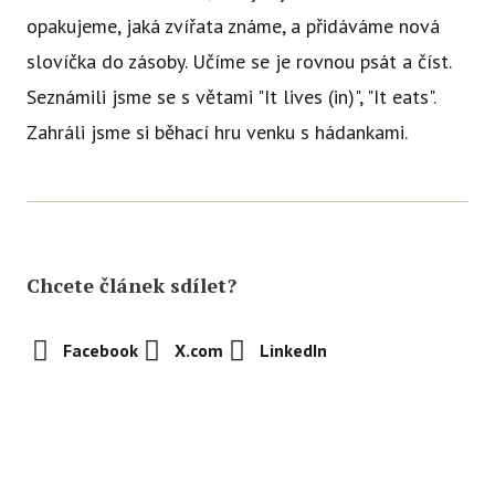
opakujeme, jaká zvířata známe, a přidáváme nová
slovíčka do zásoby. Učíme se je rovnou psát a číst.
Seznámili jsme se s větami "It lives (in)", "It eats".
Zahráli jsme si běhací hru venku s hádankami.
Chcete článek sdílet?
Facebook
X.com
LinkedIn
Abychom vám usnadnili procházení stránek, nabídli přizpůsobený
obsah nebo reklamu a mohli anonymně analyzovat
návštěvnost, využíváme soubory cookies, které sdílíme se svými
partnery pro sociální média, inzerci a analýzu. Jejich nastavení
Sledujte nás