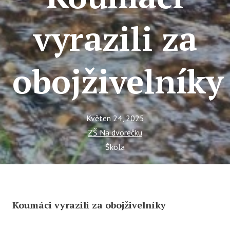
Tý
Ak
vyrazili za
Ce
Se
obojživelníky
Jí
Ka
Ko
Květen 24, 2025
ZŠ Na dvorečku
Komun
Škola
O 
Ak
Zá
Koumáci vyrazili za obojživelníky
Tý