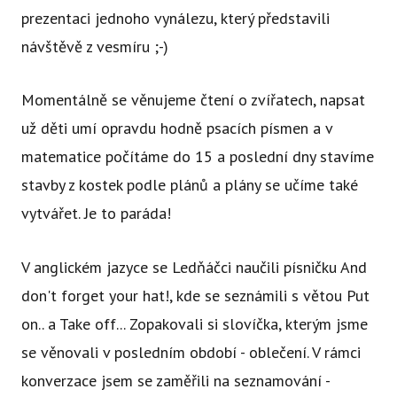
prezentaci jednoho vynálezu, který představili
návštěvě z vesmíru ;-)
Momentálně se věnujeme čtení o zvířatech, napsat
už děti umí opravdu hodně psacích písmen a v
matematice počítáme do 15 a poslední dny stavíme
stavby z kostek podle plánů a plány se učíme také
vytvářet. Je to paráda!
V anglickém jazyce se Ledňáčci naučili písničku And
don't forget your hat!, kde se seznámili s větou Put
on.. a Take off... Zopakovali si slovíčka, kterým jsme
se věnovali v posledním období - oblečení. V rámci
konverzace jsem se zaměřili na seznamování -