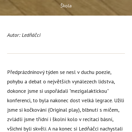
Ce
Škola
Se
Jí
Autor: Ledňáčci
Ka
Ko
Přímě
Předprázdninový týden se nesl v duchu poezie,
Sociá
pohybu a debat o největších vynálezech lidstva,
Po
dokonce jsme si uspořádali "mezigalaktickou"
fon
konferenci, to byla nakonec dost velká legrace. Užili
Blog
jsme si kočkování (Original play), blbnutí s míčem,
zvládli jsme třídní i školní kolo v recitaci básní,
všichni byli skvělí. A na konec si Ledňáčci nachystali