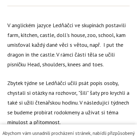
Ce
Se
V anglickém jazyce Ledňáčci ve skupinách postavili
Jí
farm, kitchen, castle, doll's house, zoo, school, kam
Ka
umisťoval každý dané věci s větou, např. I put the
Ko
dragon in the castle. V rámci částí těla se učili
písničku Head, shoulders, knees and toes.
Přímě
Sociá
Zbytek týdne se Ledňáčci učili psát popis osoby,
Po
chystali si otázky na rozhovor, "šili" šaty pro krychli a
fon
také si užili čtenářskou hodinu. V následující týdnech
Blog
se budeme probírat rodokmeny a užívat si téma
minulost a přítomnost.
Abychom vám usnadnili procházení stránek, nabídli přizpůsobený