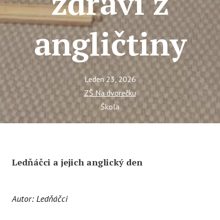
zdraví z
Tý
Ak
angličtiny
Ce
Se
Jí
Leden 23, 2026
ZŠ Na dvorečku
Ka
Škola
Ko
Komun
O 
Ledňáčci a jejich anglický den
Ak
Zá
Autor: Ledňáčci
Tý