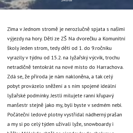
Ce
Se
Jí
Zima v Jednom stromě je nerozlučně spjata s našimi
výjezdy na hory. Děti ze ZŠ Na dvorečku a Komunitní
Ka
školy Jeden strom, tedy děti od 1. do 9.ročníku
Ko
vyrazily v týdnu od 15.2. na lyžařský výcvik, trochu
Přímě
netradičně tentokrát na nové místo do Harrachova.
Sociá
Zdá se, že příroda je nám nakloněna, a tak celý
Po
pobyt provázelo sněžení a s ním spojené ideální
fon
lyžařské podmínky. Jestli milujete ranní křupavý
manšestr stejně jako my, byli byste v sedmém nebi.
Blog
Počáteční ledové plotny vystřídal nádherný prašan
a my si po celý týden užívali lyže, snowboardy i