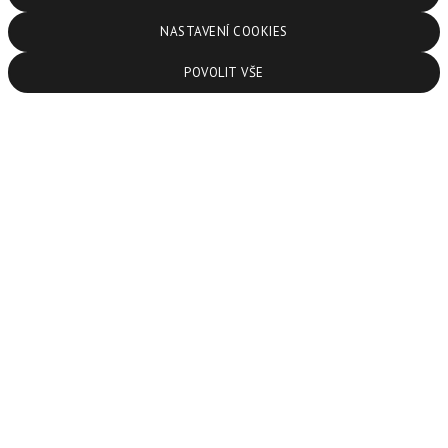
Zásadách ochrany osobních údajů a používání souborů cookies.
NASTAVENÍ COOKIES
Souhlasíte s používáním cookies?
POVOLIT VŠE
Chcete článek sdílet?
Facebook
X.com
LinkedIn
Sledujte nás