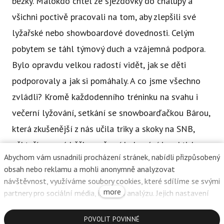
běžky. Málokdo chtěl ze sjezdovky do chalupy a
všichni poctivě pracovali na tom, aby zlepšili své
lyžařské nebo showboardové dovednosti. Celým
pobytem se táhl týmový duch a vzájemná podpora.
Bylo opravdu velkou radostí vidět, jak se děti
podporovaly a jak si pomáhaly. A co jsme všechno
zvládli? Kromě každodenního tréninku na svahu i
večerní lyžování, setkání se snowboarďačkou Bárou,
která zkušenější z nás učila triky a skoky na SNB,
někteří poprvé běžky, večerní bobování i prakticky
Abychom vám usnadnili procházení stránek, nabídli přizpůsobený
neustálé turnaje v ping pongu v chalupě..... a termín
obsah nebo reklamu a mohli anonymně analyzovat
na příští školní rok už máme na Myslivně v
návštěvnost, využíváme soubory cookies, které sdílíme se svými
more
Harrachově rezervovaný.
partnery pro sociální média, inzerci a analýzu. Jejich nastavení
upravíte odkazem "Nastavení cookies" a kdykoliv jej můžete
změnit v patičce webu. Podrobnější informace najdete v našich
POVOLIT POVINNÉ
Ála, Ingrid, Kája, Domča a Jindra