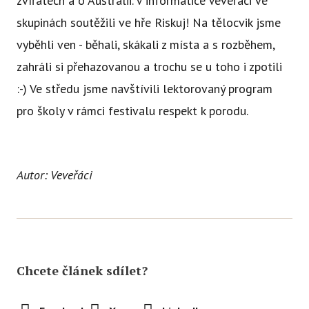
zvířatech a o Austrálii. V informatice Veveřáci ve
Ce
skupinách soutěžili ve hře Riskuj! Na tělocvik jsme
Se
vyběhli ven - běhali, skákali z místa a s rozběhem,
Jí
zahráli si přehazovanou a trochu se u toho i zpotili
:-) Ve středu jsme navštívili lektorovaný program
Ka
pro školy v rámci festivalu respekt k porodu.
Ko
Přímě
Sociá
Autor: Veveřáci
Po
fon
Blog
Chcete článek sdílet?