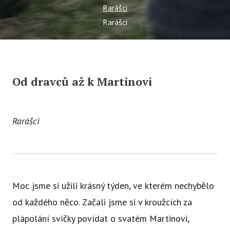
Rarášci
Ce
Rarášci
Se
Jí
Ka
Od dravců až k Martinovi
Ko
Přímě
Rarášci
Sociá
Po
fon
Blog
Moc jsme si užili krásný týden, ve kterém nechybělo
od každého něco. Začali jsme si v kroužcích za
plápolání svíčky povídat o svatém Martinovi,