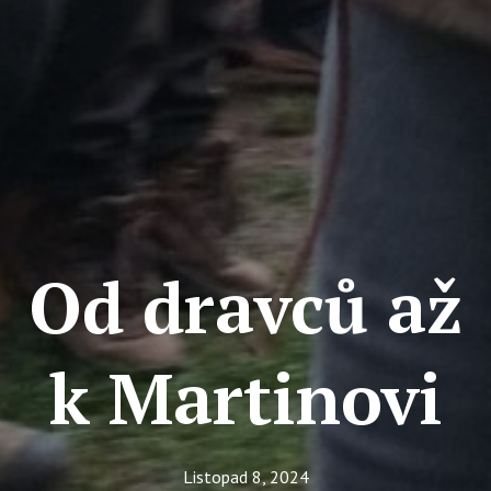
Tý
Ak
Ce
Se
Jí
Ka
Ko
Od dravců až
Komun
O 
k Martinovi
Ak
Zá
Tý
Listopad 8, 2024