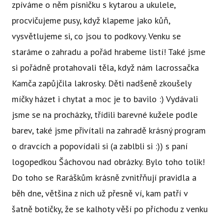
zpíváme o něm písničku s kytarou a ukulele,
procvičujeme pusy, když klapeme jako kůň,
vysvětlujeme si, co jsou to podkovy. Venku se
staráme o zahradu a pořád hrabeme listí! Také jsme
si pořádně protahovali těla, když nám lacrossačka
Kamča zapůjčila lakrosky. Děti nadšeně zkoušely
míčky házet i chytat a moc je to bavilo :) Vydávali
jsme se na procházky, třídili barevné kužele podle
barev, také jsme přivítali na zahradě krásný program
o dravcích a popovídali si (a zablbli si :)) s paní
logopedkou Šáchovou nad obrázky. Bylo toho tolik!
Do toho se Raráškům krásně zvnitřňují pravidla a
běh dne, většina z nich už přesně ví, kam patří v
šatně botičky, že se kalhoty věší po příchodu z venku