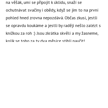
na věšák, umí se připojit k úklidu, snaží se
ochutnávat svačiny i obědy, když se jim to na první
pohled hned zrovna nepozdává. Občas zkusí, jestli
se opravdu koukáme a jestli by raději nešlo zalézt s
knížkou za roh :) Jsou zkrátka skvělí a my žasneme,
kolik se toho za ty dva měsíce stihli naučit!
Abychom vám usnadnili procházení stránek, nabídli přizpůsobený
obsah nebo reklamu a mohli anonymně analyzovat
návštěvnost, využíváme soubory cookies, které sdílíme se svými
partnery pro sociální média, inzerci a analýzu. Jejich nastavení
upravíte odkazem "Nastavení cookies" a kdykoliv jej můžete
Chcete článek sdílet?
změnit v patičce webu. Podrobnější informace najdete v našich
Zásadách ochrany osobních údajů a používání souborů cookies.
Facebook
X.com
LinkedIn
Souhlasíte s používáním cookies?
POVOLIT POVINNÉ