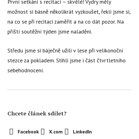
První setkání s recitací – skvělé! Vydry měly
možnost si básně několikrát vyzkoušet, řekli jsme si,
na co se při recitaci zaměřit a na co dát pozor. Na
příští soutěžní týden jsme naladěni.
Středu jsme si báječně užili v lese při velikonoční
stezce za pokladem. Stihli jsme i část čtvrtletního
sebehodnocení.
Chcete článek sdílet?
Facebook
X.com
LinkedIn