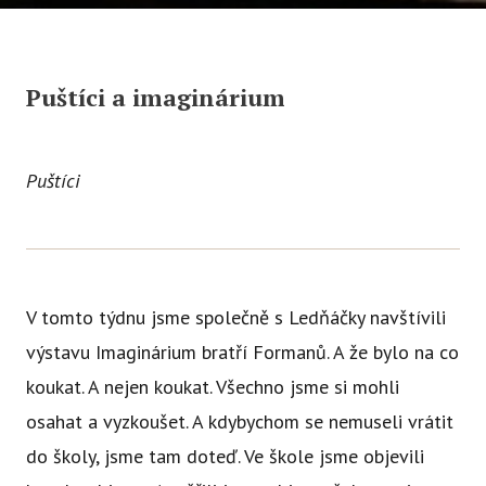
Ce
Se
Puštíci a imaginárium
Jí
Ka
Puštíci
Ko
Přímě
Sociá
Po
V tomto týdnu jsme společně s Ledňáčky navštívili
fon
výstavu Imaginárium bratří Formanů. A že bylo na co
koukat. A nejen koukat. Všechno jsme si mohli
Blog
osahat a vyzkoušet. A kdybychom se nemuseli vrátit
do školy, jsme tam doteď. Ve škole jsme objevili