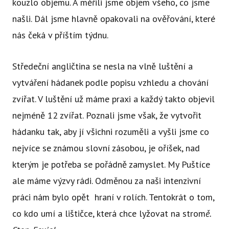
kouzlo objemu. A měřili jsme objem všeho, co jsme
našli. Dál jsme hlavně opakovali na ověřování, které
nás čeká v příštím týdnu.
Středeční angličtina se nesla na vlně luštění a
vytváření hádanek podle popisu vzhledu a chování
zvířat. V luštění už máme praxi a každý takto objevil
nejméně 12 zvířat. Poznali jsme však, že vytvořit
hádanku tak, aby jí všichni rozuměli a vyšli jsme co
nejvíce se známou slovní zásobou, je oříšek, nad
kterým je potřeba se pořádně zamyslet. My Puštíce
ale máme výzvy rádi. Odměnou za naši intenzivní
práci nám bylo opět hraní v rolích. Tentokrát o tom,
co kdo umí a lištičce, která chce lyžovat na strom
ě.