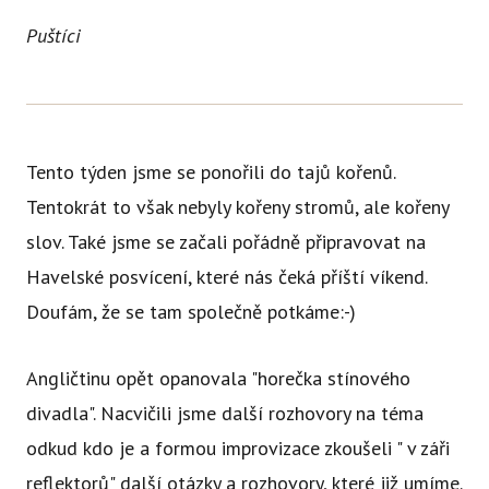
Ce
Puštíci
Se
Jí
Ka
Tento týden jsme se ponořili do tajů kořenů.
Ko
Tentokrát to však nebyly kořeny stromů, ale kořeny
Přímě
slov. Také jsme se začali pořádně připravovat na
Sociá
Havelské posvícení, které nás čeká příští víkend.
Doufám, že se tam společně potkáme:-)
Po
fon
Angličtinu opět opanovala "horečka stínového
Blog
divadla". Nacvičili jsme další rozhovory na téma
odkud kdo je a formou improvizace zkoušeli " v záři
reflektorů" další otázky a rozhovory, které již umíme.