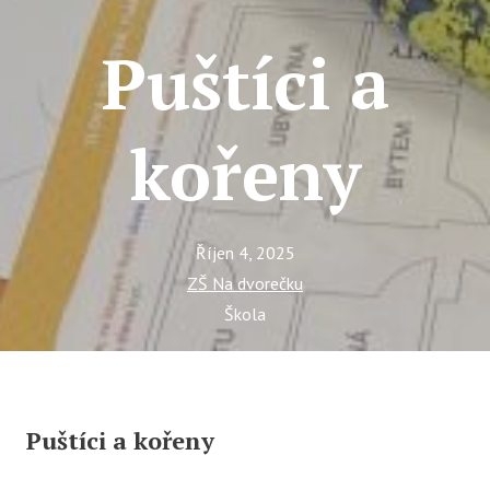
Tý
Ak
Puštíci a
Ce
Se
kořeny
Jí
Ka
Ko
Říjen 4, 2025
ZŠ Na dvorečku
Komun
Škola
O 
Ak
Zá
Puštíci a kořeny
Tý