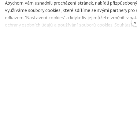
Abychom vám usnadnili procházení stránek, nabídli přizpůsobe
využíváme soubory cookies, které sdílíme se svými partnery pro so
odkazem "Nastavení cookies" a kdykoliv jej můžete změnit v pat
v
ochrany osobních údajů a používání souborů cookies. Souhlasít
Puštíci neví 
Puštíci