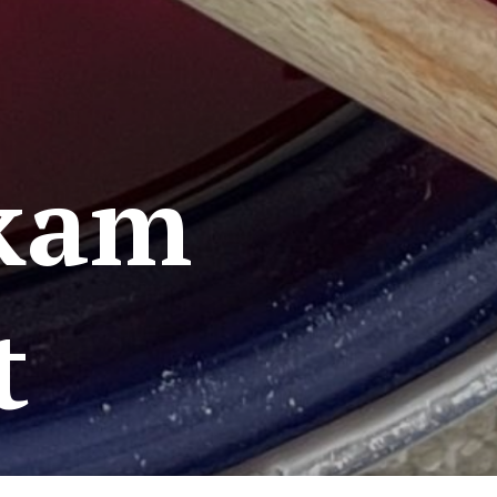
 kam
t