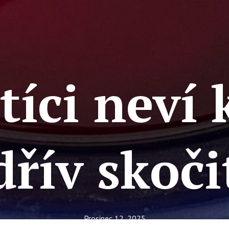
tíci neví
dřív skoči
Prosinec 12, 2025