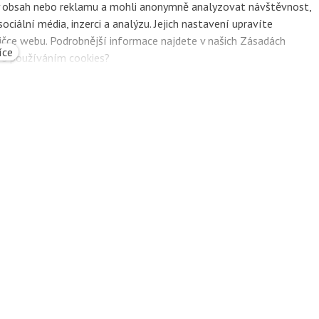
ZŠ Na dvorečku
ný obsah nebo reklamu a mohli anonymně analyzovat návštěvnost,
ciální média, inzerci a analýzu. Jejich nastavení upravíte
Škola
ičce webu. Podrobnější informace najdete v našich Zásadách
íce
e s používáním cookies?
kam dřív skočit