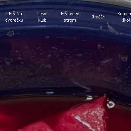
LMŠ Na
Lesní
MŠ Jeden
Komun
Rarášci
dvorečku
klub
strom
škol