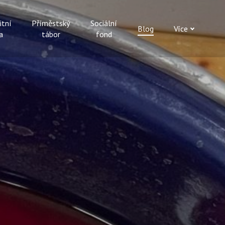
itní
Příměstský
Sociální
Blog
Více
a
tábor
fond