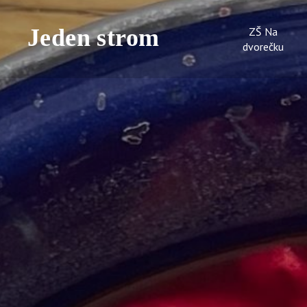
ZŠ Na
dvorečku