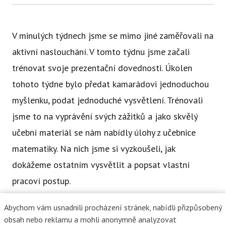
Ce
Se
V minulých týdnech jsme se mimo jiné zaměřovali na
Jí
aktivní naslouchání. V tomto týdnu jsme začali
Ka
trénovat svoje prezentační dovednosti. Úkolen
tohoto týdne bylo předat kamarádovi jednoduchou
Ko
myšlenku, podat jednoduché vysvětlení. Trénovali
Přímě
jsme to na vyprávění svých zážitků a jako skvělý
Sociá
učební materiál se nám nabídly úlohy z učebnice
Po
matematiky. Na nich jsme si vyzkoušeli, jak
fon
dokážeme ostatním vysvětlit a popsat vlastní
pracoví postup.
Blog
Abychom vám usnadnili procházení stránek, nabídli přizpůsobený
obsah nebo reklamu a mohli anonymně analyzovat