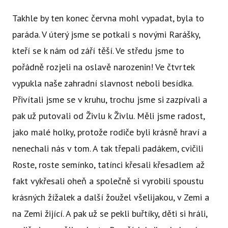
Ce
Takhle by ten konec června mohl vypadat, byla to
Se
paráda. V úterý jsme se potkali s novými Rarášky,
Jí
kteří se k nám od září těší. Ve středu jsme to
pořádně rozjeli na oslavě narozenin! Ve čtvrtek
Ka
vypukla naše zahradní slavnost neboli besídka.
Ko
Přivítali jsme se v kruhu, trochu jsme si zazpívali a
Přímě
pak už putovali od Živlu k Živlu. Měli jsme radost,
Sociá
jako malé holky, protože rodiče byli krásně hraví a
Po
nenechali nás v tom. A tak třepali padákem, cvičili
fon
Roste, roste semínko, tatínci křesali křesadlem až
fakt vykřesali oheň a společně si vyrobili spoustu
Blog
krásných žížalek a další žoužel všelijakou, v Zemi a
na Zemi žijící. A pak už se pekli buřtíky, děti si hráli,