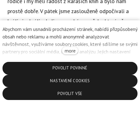
rodiče i my měli radost z Raraších knih a bylo nám
prostě dobře. V pátek jsme zaslouženě odpočívali a
hráli si a hráli a byli na procházce u řeky, která už
Abychom vám usnadnili procházení stránek, nabídli přizpůsobený
neteče tak moc. Byl to hodně plný a krásný týden.
obsah nebo reklamu a mohli anonymně analyzovat
Těšíme se na další.
návštěvnost, využíváme soubory cookies, které sdílíme se svými
more
partnery pro sociální média, inzerci a analýzu. Jejich nastavení
upravíte odkazem "Nastavení cookies" a kdykoliv jej můžete
změnit v patičce webu. Podrobnější informace najdete v našich
POVOLIT POVINNÉ
Zásadách ochrany osobních údajů a používání souborů cookies.
NASTAVENÍ COOKIES
Souhlasíte s používáním cookies?
Chcete článek sdílet?
POVOLIT VŠE
Facebook
X.com
LinkedIn