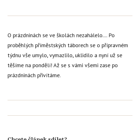
Ce
Se
Jí
O prázdninách se ve školách nezahálelo.... Po
Ka
proběhlých příměstských táborech se o přípravném
Ko
týdnu vše umylo, vymazlilo, uklidilo a nyní už se
těšíme na pondělí! Až se s vámi všemi zase po
Přímě
prázdninách přivítáme.
Sociá
Po
fon
Blog
Chcete článek sdílet?