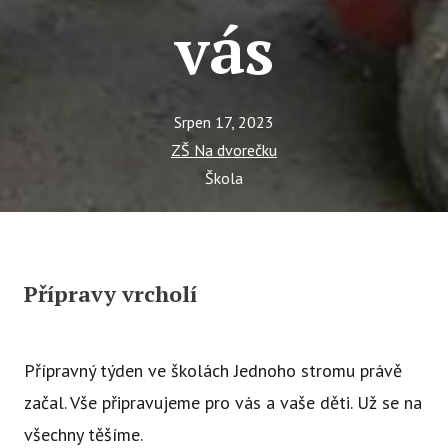
Tý
vás
Ak
Ce
Se
Srpen 17, 2023
ZŠ Na dvorečku
Jí
Škola
Ka
Ko
Komun
Přípravy vrcholí
O 
Ak
Přípravný týden ve školách Jednoho stromu právě
Zá
začal. Vše připravujeme pro vás a vaše děti. Už se na
Tý
všechny těšíme.