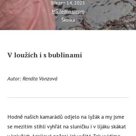
Tý
Březen 14, 2025
MŠ Jeden strom
Ak
Školka
Ce
Se
Jí
V loužích i s bublinami
Ka
Ko
Autor: Renáta Vonzová
Komun
O 
Ak
Hodně našich kamarádů odjelo na lyžák a my jsme
Zá
se mezitím stihli vyhřát na sluníčku i v lijáku skákat
Tý