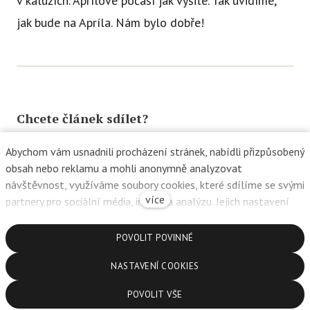
v kalužích. Aprílové počasí jak vyšité. Tak uvidíme,
Ce
jak bude na Apríla. Nám bylo dobře!
Se
Jí
Ka
Chcete článek sdílet?
Ko
Přímě
Abychom vám usnadnili procházení stránek, nabídli přizpůsobený
Facebook
X.com
LinkedIn
obsah nebo reklamu a mohli anonymně analyzovat
Sociá
návštěvnost, využíváme soubory cookies, které sdílíme se svými
Po
více
partnery pro sociální média, inzerci a analýzu. Jejich nastavení
fon
upravíte odkazem "Nastavení cookies" a kdykoliv jej můžete
změnit v patičce webu. Podrobnější informace najdete v našich
POVOLIT POVINNÉ
Sledujte nás
Blog
Zásadách ochrany osobních údajů a používání souborů cookies.
NASTAVENÍ COOKIES
Souhlasíte s používáním cookies?
POVOLIT VŠE
MŠ Jeden strom