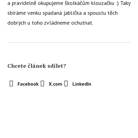
a pravidelně okupujeme školkáčům klouzačku :) Taky
sbíráme venku spadaná jablíčka a spoustu těch
dobrých u toho zvládneme ochutnat.
Chcete článek sdílet?
Facebook
X.com
LinkedIn
Abychom vám usnadnili procházení stránek, nabídli přizpůsobený
obsah nebo reklamu a mohli anonymně analyzovat
návštěvnost, využíváme soubory cookies, které sdílíme se svými
Sledujte nás
partnery pro sociální média, inzerci a analýzu. Jejich nastavení
upravíte odkazem "Nastavení cookies" a kdykoliv jej můžete