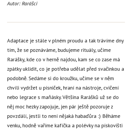
Autor: Rarášci
Ce
Se
Jí
Ka
Adaptace je stále v plném proudu a tak trávíme dny
tím, že se poznáváme, budujeme rituály, učíme
Ko
Rar
ášky, kde co v herně najdou, kam se co zase má
Přímě
zpátky uklidit, co je potřeba udělat před svačinkou a
Sociá
podobně. Sedáme si do kroužku, učíme se v něm
Po
chvíli vydržet u písniček, hraní na nástroje, cvičení
fon
nebo legrace s maňásky. Většina
Rar
ášků už se do
Blog
něj moc hezky zapojuje, jen pár ještě pozoruje z
povzdálí, jestli to není nějaká habaďůra :) Běháme
venku, hodně vaříme kafíčka a polévky na pískovišti