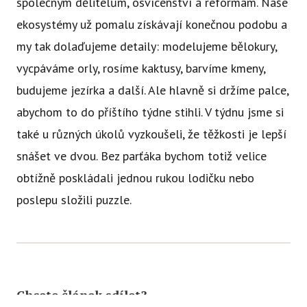
společným dělitelům, osvícenství a reformám. Naše
ekosystémy už pomalu získávají konečnou podobu a
my tak dolaďujeme detaily: modelujeme bělokury,
vycpáváme orly, rosíme kaktusy, barvíme kmeny,
budujeme jezírka a další. Ale hlavně si držíme palce,
abychom to do příštího týdne stihli. V týdnu jsme si
také u různých úkolů vyzkoušeli, že těžkosti je lepší
snášet ve dvou. Bez parťáka bychom totiž velice
obtížně poskládali jednou rukou lodičku nebo
poslepu složili puzzle.
Chcete článek sdílet?