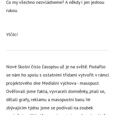
Co my všechno nezvládneme? A někdy i jen jednou
Ce
rukou.
Se
Jí
Ka
Vlčáci
Ko
Přímě
Sociá
Nové školní číslo časopisu už je na světě. Podařilo
Po
se nám ho spolu s ostatními třídami vytvořit v rámci
fon
projektového dne Mediální výchova - masopust.
Ověřovali jsme fakta, vyvraceli domněnky, ptali se,
Blog
dělali grafy, reklamu a masopustní basu. Ve
zbývajícím týdnu jsme se podívali na zoubek