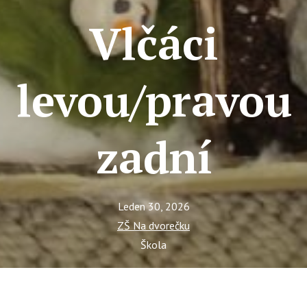
Tý
Vlčáci
Ak
Ce
levou/pravou
Se
Jí
Ka
zadní
Ko
Komun
Leden 30, 2026
O 
ZŠ Na dvorečku
Ak
Škola
Zá
Tý