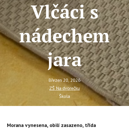
Tý
Vlčáci s
Ak
Ce
nádechem
Se
Jí
jara
Ka
Ko
Komun
Březen 20, 2026
ZŠ Na dvorečku
O 
Škola
Ak
Zá
Tý
Morana vynesena, obilí zasazeno, třída