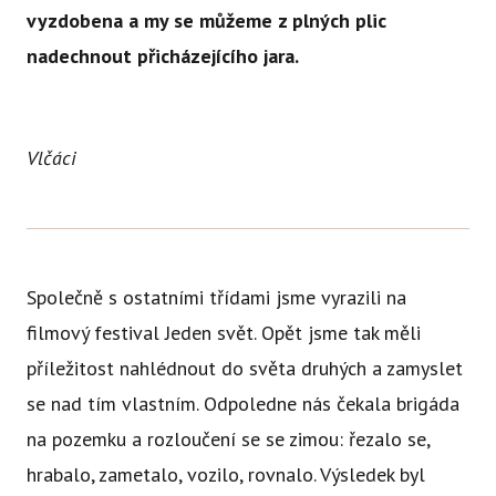
vyzdobena a my se můžeme z plných plic
Ce
nadechnout přicházejícího jara.
Se
Jí
Ka
Vlčáci
Ko
Přímě
Sociá
Společně s ostatními třídami jsme vyrazili na
Po
filmový festival Jeden svět. Opět jsme tak měli
fon
příležitost nahlédnout do světa druhých a zamyslet
Blog
se nad tím vlastním. Odpoledne nás čekala brigáda
na pozemku a rozloučení se se zimou: řezalo se,
hrabalo, zametalo, vozilo, rovnalo. Výsledek byl