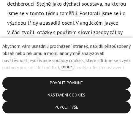
dechberoucí. Stejně jako dýchací soustava, na kterou
jsme se v tomto týdnu zaměřili. Postarali jsme se i o
výzdobu třídy a zasadili osení. V anglickém jazyce
Vlčáci tvořili otázky s použitím slovní zásoby záliby
a povinnosti. Ve dvojici vedli konverzaci na téma My
Abychom vám usnadnili procházení stránek, nabídli přizpůsobený
duties. Každý samostatně vyhledával informace o
obsah nebo reklamu a mohli anonymně analyzovat
Saint Patrick's Day a následně společně vytvořili
návštěvnost, využíváme soubory cookies, které sdílíme se svými
more
partnery pro sociální média, inzerci a analýzu. Jejich nastavení
myšlenkovou mapu.
upravíte odkazem "Nastavení cookies" a kdykoliv jej můžete
změnit v patičce webu. Podrobnější informace najdete v našich
POVOLIT POVINNÉ
Zásadách ochrany osobních údajů a používání souborů cookies.
NASTAVENÍ COOKIES
Souhlasíte s používáním cookies?
POVOLIT VŠE
Chcete článek sdílet?
Facebook
X.com
LinkedIn