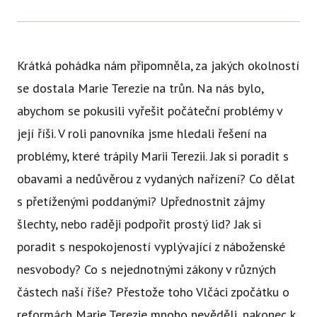
Krátká pohádka nám připomněla, za jakých okolností
se dostala Marie Terezie na trůn. Na nás bylo,
abychom se pokusili vyřešit počáteční problémy v
její říši. V roli panovníka jsme hledali řešení na
problémy, které trápily Marii Terezii. Jak si poradit s
obavami a nedůvěrou z vydaných nařízení? Co dělat
s přetíženými poddanými? Upřednostnit zájmy
šlechty, nebo raději podpořit prostý lid? Jak si
poradit s nespokojeností vyplývající z náboženské
nesvobody? Co s nejednotnými zákony v různých
částech naší říše? Přestože toho Vlčáci zpočátku o
reformách Marie Terezie mnoho nevěděli, nakonec k