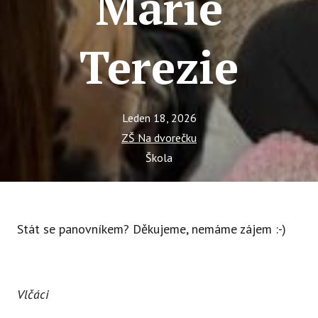
Marie
Ce
Se
Terezie
Jí
Ka
Leden 18, 2026
Ko
ZŠ Na dvorečku
Přímě
Škola
Sociá
Po
fon
Stát se panovníkem? Děkujeme, nemáme zájem :-)
Blog
Vlčáci