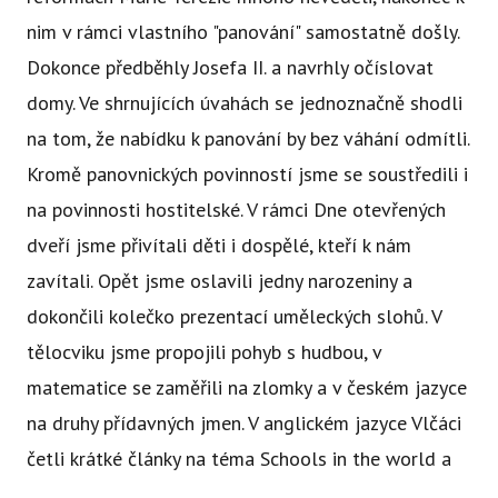
nim v rámci vlastního "panování" samostatně došly.
Dokonce předběhly Josefa II. a navrhly očíslovat
domy. Ve shrnujících úvahách se jednoznačně shodli
na tom, že nabídku k panování by bez váhání odmítli.
Kromě panovnických povinností jsme se soustředili i
na povinnosti hostitelské. V rámci Dne otevřených
dveří jsme přivítali děti i dospělé, kteří k nám
zavítali. Opět jsme oslavili jedny narozeniny a
dokončili kolečko prezentací uměleckých slohů. V
tělocviku jsme propojili pohyb s hudbou, v
matematice se zaměřili na zlomky a v českém jazyce
na druhy přídavných jmen. V anglickém jazyce Vlčáci
četli krátké články na téma Schools in the world a
následně ve dvojicích vedli konverzaci o rozdílech