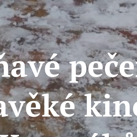
avé peče
avěké kin