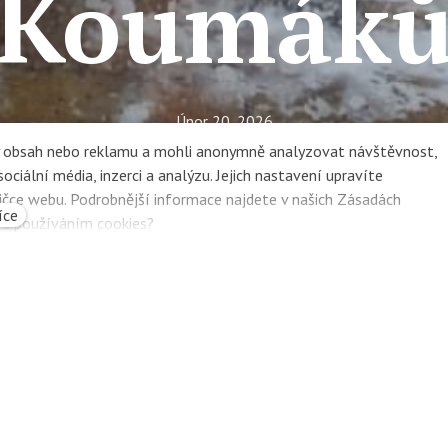
Koumák
Únor 20, 2026
ZŠ Na dvorečku
ný obsah nebo reklamu a mohli anonymně analyzovat návštěvnost,
ciální média, inzerci a analýzu. Jejich nastavení upravíte
Škola
ičce webu. Podrobnější informace najdete v našich Zásadách
íce
e s používáním cookies?
i pravěké kino u Koumáků