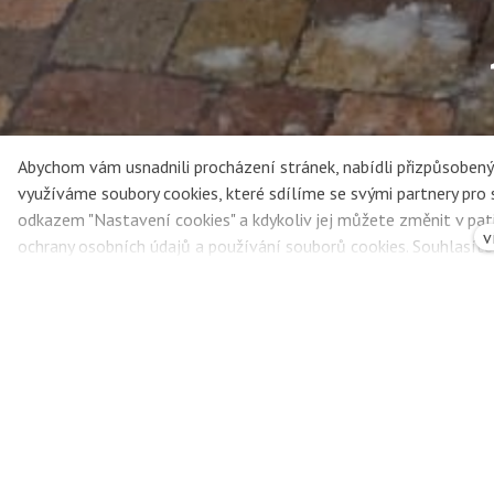
Abychom vám usnadnili procházení stránek, nabídli přizpůsobe
využíváme soubory cookies, které sdílíme se svými partnery pro so
odkazem "Nastavení cookies" a kdykoliv jej můžete změnit v pat
v
ochrany osobních údajů a používání souborů cookies. Souhlasít
Voňavé pečení 