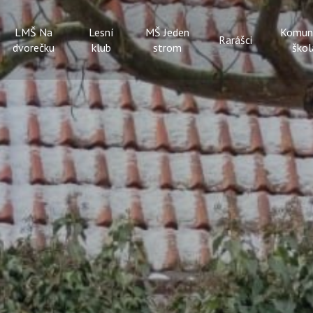
LMŠ Na
Lesní
MŠ Jeden
Komun
Rarášci
dvorečku
klub
strom
škol