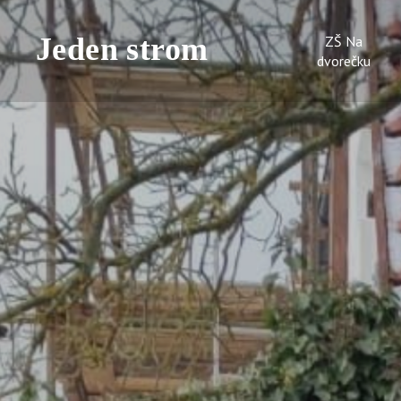
ZŠ Na
dvorečku