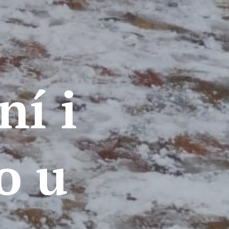
ní i
o u