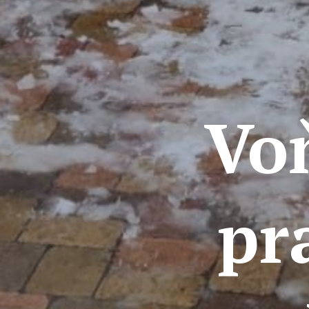
Voň
pr