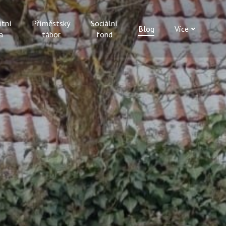
itní
Příměstský
Sociální
Blog
Více
a
tábor
fond