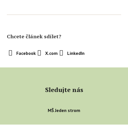
Ce
Se
Jí
Chcete článek sdílet?
Ka
Ko
Facebook
X.com
LinkedIn
Přímě
Sociá
Po
Sledujte nás
fon
Blog
MŠ Jeden strom