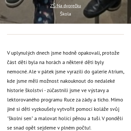
Tý
ZŠ Na dvorečku
Ak
Škola
Ce
Se
Jí
V uplynulých dnech jsme hodně opakovali, protože
Ka
část dětí byla na horách a některé děti byly
Ko
nemocné. Ale v pátek jsme vyrazili do galerie Atrium,
kde jsme měli možnost nakouknout do nedaleké
Komun
historie školství - zúčastnili jsme ve výstavy a
O 
lektorovaného programu Ruce za zády a ticho. Mimo
Ak
jiné si děti vyzkoušely vytvořit pomocí koláže svůj
Zá
"školní sen" a malovat holící pěnou a tuší. V pondělí
Tý
se snad opět sejdeme v plném počtu!.