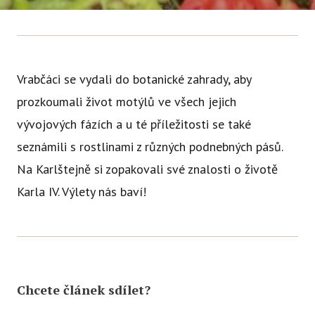
Tý
Ak
Ce
Vrabčáci se vydali do botanické zahrady, aby
Se
prozkoumali život motýlů ve všech jejich
Jí
vývojových fázích a u té příležitosti se také
Ka
seznámili s rostlinami z různých podnebných pásů.
Ko
Na Karlštejně si zopakovali své znalosti o životě
Karla IV. Výlety nás baví!
Komun
O 
Ak
Zá
Chcete článek sdílet?
Tý