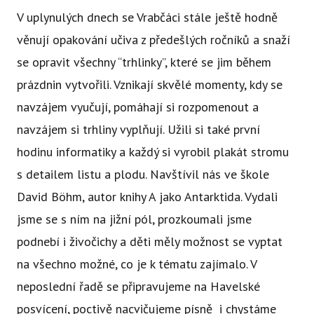
Ce
V uplynulých dnech se Vrabčáci stále ještě hodně
Se
věnují opakování učiva z předešlých ročníků a snaží
se opravit všechny “trhlinky”, které se jim během
Jí
prázdnin vytvořili. Vznikají skvělé momenty, kdy se
Ka
navzájem vyučují, pomáhají si rozpomenout a
Ko
navzájem si trhliny vyplňují. Užili si také první
hodinu informatiky a každý si vyrobil plakát stromu
Přímě
s detailem listu a plodu. Navštívil nás ve škole
Sociá
David Böhm, autor knihy A jako Antarktida. Vydali
Po
fon
jsme se s ním na jižní pól, prozkoumali jsme
podnebí i živočichy a děti měly možnost se vyptat
Blog
na všechno možné, co je k tématu zajímalo. V
neposlední řadě se připravujeme na Havelské
posvícení, poctivě nacvičujeme písně
i chystáme