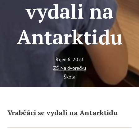
Tý
vydali na
Ak
Ce
Antarktidu
Se
Jí
Říjen 6, 2023
Ka
ZŠ Na dvorečku
Ko
Škola
Komun
O 
Ak
Vrabčáci se vydali na Antarktidu
Zá
Tý