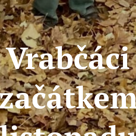
Vrabčáci
začátke