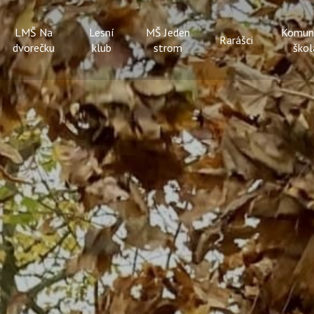
LMŠ Na
Lesní
MŠ Jeden
Komun
Rarášci
dvorečku
klub
strom
škol