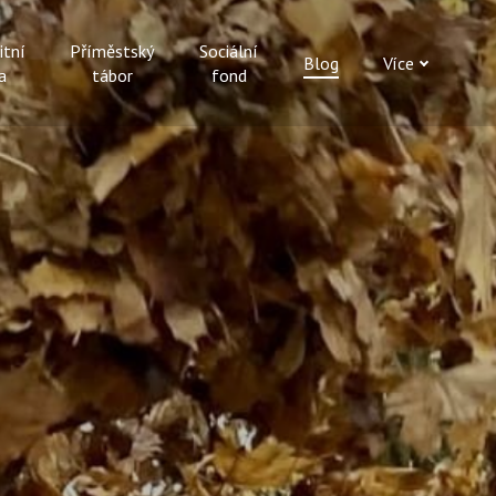
itní
Příměstský
Sociální
Blog
Více
a
tábor
fond