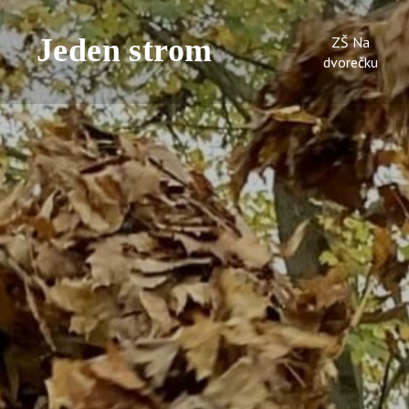
ZŠ Na
dvorečku