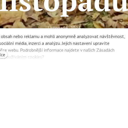
listopad
Listopad 8, 2024
ZŠ Na dvorečku
ný obsah nebo reklamu a mohli anonymně analyzovat návštěvnost,
ciální média, inzerci a analýzu. Jejich nastavení upravíte
Škola
ičce webu. Podrobnější informace najdete v našich Zásadách
íce
e s používáním cookies?
vní listopadový týden?