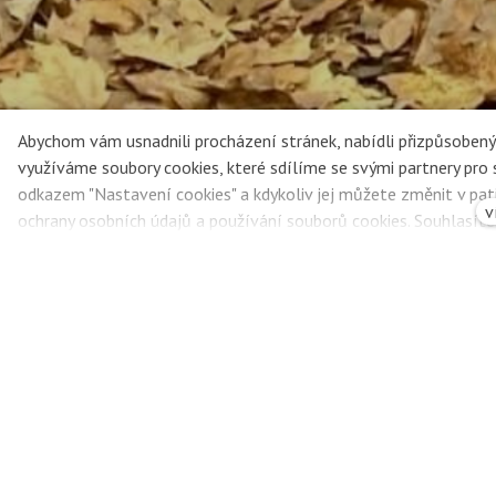
Abychom vám usnadnili procházení stránek, nabídli přizpůsobe
využíváme soubory cookies, které sdílíme se svými partnery pro so
odkazem "Nastavení cookies" a kdykoliv jej můžete změnit v pat
v
ochrany osobních údajů a používání souborů cookies. Souhlasít
Co přinesl pr
Autor: Vrabčáci (Karolína)