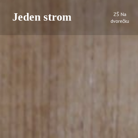
ZŠ Na
dvorečku