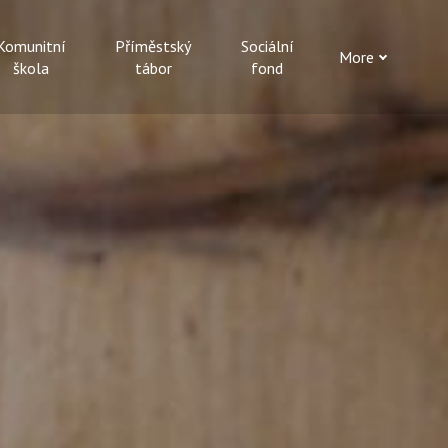
Komunitní
Příměstský
Sociální
More
škola
tábor
fond