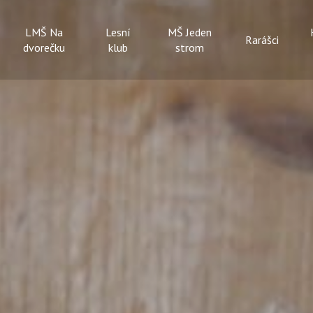
LMŠ Na
Lesní
MŠ Jeden
Rarášci
dvorečku
klub
strom