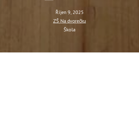
Říjen 9, 2025
ZŠ Na dvorečku
Škola
ný obsah nebo reklamu a mohli anonymně analyzovat návštěvnost,
ciální média, inzerci a analýzu. Jejich nastavení upravíte
ičce webu. Podrobnější informace najdete v našich Zásadách
e s používáním cookies?
ení