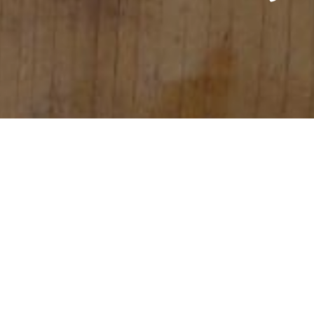
Abychom vám usnadnili procházení stránek, nabídli přizpůsobe
využíváme soubory cookies, které sdílíme se svými partnery pro so
odkazem "Nastavení cookies" a kdykoliv jej můžete změnit v pat
ochrany osobních údajů a používání souborů cookies. Souhlasít
Vydří posvíc
Autor: Vydry