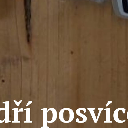
dří posvíc