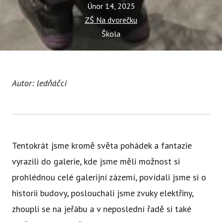
Tý
Únor 14, 2025
Ak
ZŠ Na dvorečku
Škola
Ce
Se
Jí
Autor: ledňáčci
Ka
Ko
Komun
Tentokrát jsme kromě světa pohádek a fantazie
O 
vyrazili do galerie, kde jsme měli možnost si
Ak
prohlédnou celé galerijní zázemí, povídali jsme si o
historii budovy, poslouchali jsme zvuky elektřiny,
Zá
zhoupli se na jeřábu a v neposlední řadě si také
Tý