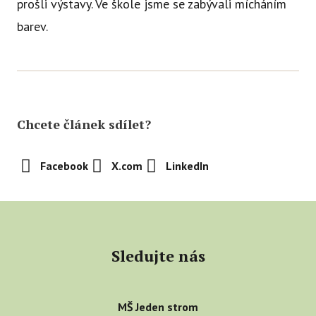
prošli výstavy. Ve škole jsme se zabývali mícháním
Ce
barev.
Se
Jí
Ka
Ko
Chcete článek sdílet?
Přímě
Facebook
X.com
LinkedIn
Sociá
Po
fon
Blog
Sledujte nás
MŠ Jeden strom