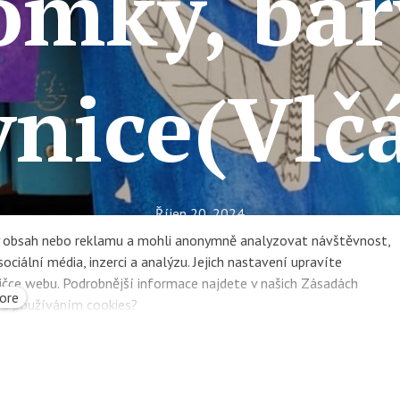
omky, bar
vnice(Vlčá
Říjen 20, 2024
ZŠ Na dvorečku
ný obsah nebo reklamu a mohli anonymně analyzovat návštěvnost,
ciální média, inzerci a analýzu. Jejich nastavení upravíte
Škola
ičce webu. Podrobnější informace najdete v našich Zásadách
ore
e s používáním cookies?