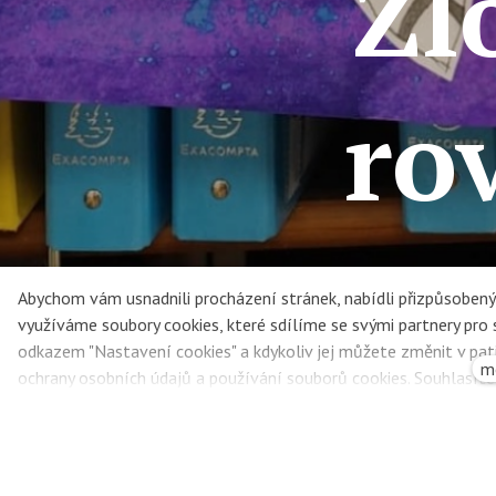
Zl
ro
Abychom vám usnadnili procházení stránek, nabídli přizpůsobe
využíváme soubory cookies, které sdílíme se svými partnery pro so
odkazem "Nastavení cookies" a kdykoliv jej můžete změnit v pat
m
ochrany osobních údajů a používání souborů cookies. Souhlasít