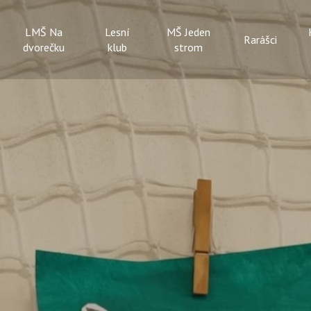
LMŠ Na
Lesní
MŠ Jeden
Rarášci
dvorečku
klub
strom