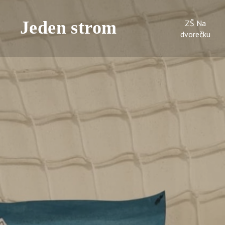
ZŠ Na
dvorečku