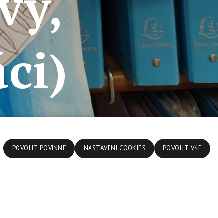
vy,
ci)
POVOLIT POVINNÉ
NASTAVENÍ COOKIES
POVOLIT VŠE