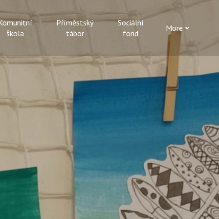
Komunitní
Příměstský
Sociální
More
škola
tábor
fond