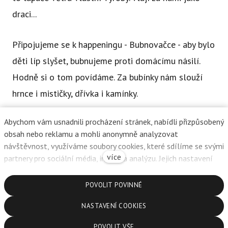
draci...
Připojujeme se k happeningu - Bubnovačce - aby bylo
děti líp slyšet, bubnujeme proti domácímu násilí.
Hodně si o tom povídáme. Za bubínky nám slouží
hrnce i mističky, dřívka i kamínky.
Abychom vám usnadnili procházení stránek, nabídli přizpůsobený
Věnujeme se duchu i tělu. Povídáme si o emocích,
obsah nebo reklamu a mohli anonymně analyzovat
zkoušíme se orientovat sami v sobě, vnímat pocity a
návštěvnost, využíváme soubory cookies, které sdílíme se svými
nálady. Poznat je z výrazu obličeje. Vciťovat se,
více
partnery pro sociální média, inzerci a analýzu. Jejich nastavení
upravíte odkazem "Nastavení cookies" a kdykoliv jej můžete
naslouchat si. Chodíme těžkým terénem, musíme
změnit v patičce webu. Podrobnější informace najdete v našich
POVOLIT POVINNÉ
zvedat nohy do výše, přelézáme, podlézáme,
Zásadách ochrany osobních údajů a používání souborů cookies.
šplháme. Na tělo k nám přichází odbornice na slovo
NASTAVENÍ COOKIES
Souhlasíte s používáním cookies?
vzatá. Fyzioterapeutická kontrola je pro nás jako hra
POVOLIT VŠE