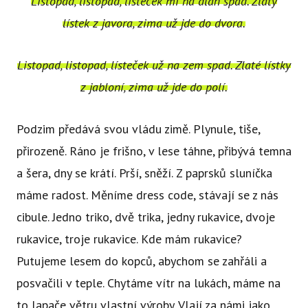
Listopad, listopad, lísteček mi na dlaň spad. Zlatý
lístek z javora, zima už jde do dvora.
Listopad, listopad, lísteček už na zem spad. Zlaté lístky
z jabloní, zima už jde do polí.
Podzim předává svou vládu zimě. Plynule, tiše,
přirozeně. Ráno je frišno, v lese táhne, přibývá temna
a šera, dny se krátí. Prší, sněží. Z paprsků sluníčka
máme radost. Měníme dress code, stávají se z nás
cibule. Jedno triko, dvě trika, jedny rukavice, dvoje
rukavice, troje rukavice. Kde mám rukavice?
Putujeme lesem do kopců, abychom se zahřáli a
posvačili v teple. Chytáme vítr na lukách, máme na
to lapače větru vlastní výroby. Vlají za námi jako