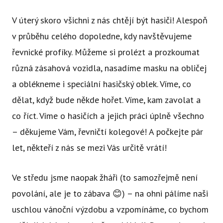
V úterý skoro všichni z nás chtějí být hasiči! Alespoň
v průběhu celého dopoledne, kdy navštěvujeme
řevnické profíky. Můžeme si prolézt a prozkoumat
různá zásahová vozidla, nasadíme masku na obličej
a oblékneme i speciální hasičský oblek. Víme, co
dělat, když bude někde hořet. Víme, kam zavolat a
co říct. Víme o hasičích a jejich práci úplně všechno
– děkujeme Vám, řevničtí kolegové! A počkejte pár
let, někteří z nás se mezi Vás určitě vrátí!
Ve středu jsme naopak žháři (to samozřejmě není
povolání, ale je to zábava 😊) – na ohni pálíme naši
uschlou vánoční výzdobu a vzpomínáme, co bychom