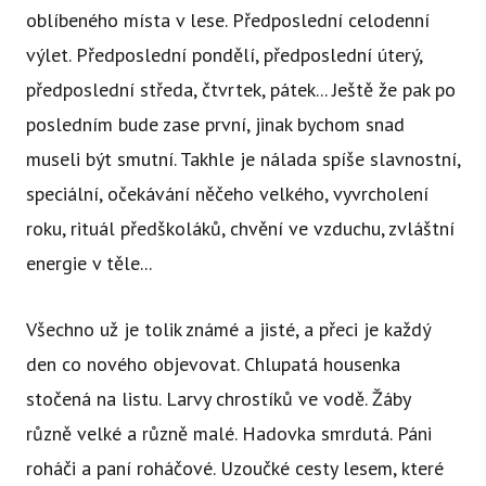
oblíbeného místa v lese. Předposlední celodenní
výlet. Předposlední pondělí, předposlední úterý,
předposlední středa, čtvrtek, pátek... Ještě že pak po
posledním bude zase první, jinak bychom snad
museli být smutní. Takhle je nálada spíše slavnostní,
speciální, očekávání něčeho velkého, vyvrcholení
roku, rituál předškoláků, chvění ve vzduchu, zvláštní
energie v těle...
Všechno už je tolik známé a jisté, a přeci je každý
den co nového objevovat. Chlupatá housenka
stočená na listu. Larvy chrostíků ve vodě. Žáby
různě velké a různě malé. Hadovka smrdutá. Páni
roháči a paní roháčové. Uzoučké cesty lesem, které