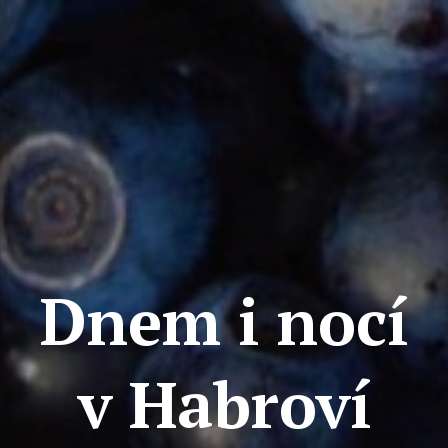
Ce
Se
Jí
Ka
Ko
Přímě
Sociá
Po
Dnem i nocí
fon
Blog
v Habroví