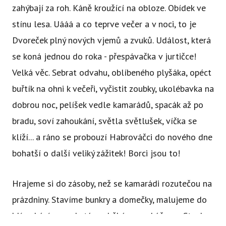
zahýbají za roh. Káně kroužící na obloze. Obídek ve
stínu lesa. Uááá a co teprve večer a v noci, to je
Dvoreček plný nových vjemů a zvuků. Událost, která
se koná jednou do roka - přespávačka v jurtičce!
Velká věc. Sebrat odvahu, oblíbeného plyšáka, opéct
buřtík na ohni k večeři, vyčistit zoubky, ukolébavka na
dobrou noc, pelíšek vedle kamarádů, spacák až po
bradu, soví zahoukání, světla světlušek, víčka se
klíží... a ráno se probouzí Habrováčci do nového dne
bohatší o další veliký zážitek! Borci jsou to!
Hrajeme si do zásoby, než se kamarádi rozutečou na
prázdniny. Stavíme bunkry a domečky, malujeme do
hlíny, házíme a chytáme, běháme a skáčeme. Stavby z