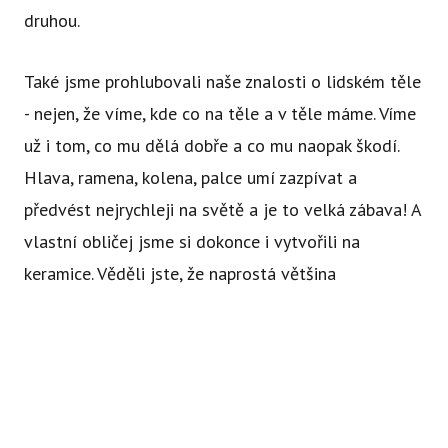
druhou.
Také jsme prohlubovali naše znalosti o lidském těle
- nejen, že víme, kde co na těle a v těle máme. Víme
už i tom, co mu dělá dobře a co mu naopak škodí.
Hlava, ramena, kolena, palce umí zazpívat a
předvést nejrychleji na světě a je to velká zábava! A
vlastní obličej jsme si dokonce i vytvořili na
keramice. Věděli jste, že naprostá většina
Stodoláčků je modrookých blonďáků? Zajímavé
Abychom vám usnadnili procházení stránek, nabídli přizpůsobený
zjištění! :)
obsah nebo reklamu a mohli anonymně analyzovat
návštěvnost, využíváme soubory cookies, které sdílíme se svými
partnery pro sociální média, inzerci a analýzu. Jejich nastavení
upravíte odkazem "Nastavení cookies" a kdykoliv jej můžete
změnit v patičce webu. Podrobnější informace najdete v našich