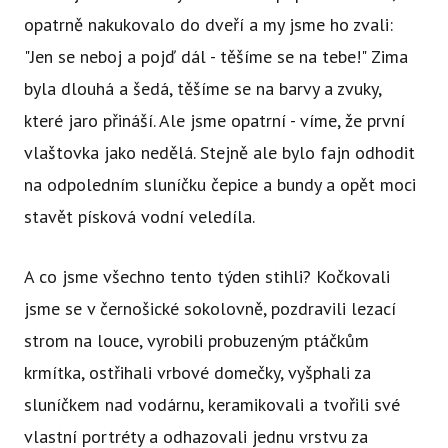
opatrně nakukovalo do dveří a my jsme ho zvali:
"Jen se neboj a pojď dál - těšíme se na tebe!" Zima
byla dlouhá a šedá, těšíme se na barvy a zvuky,
které jaro přináší. Ale jsme opatrní - víme, že první
vlaštovka jako nedělá. Stejně ale bylo fajn odhodit
na odpoledním sluníčku čepice a bundy a opět moci
stavět písková vodní veledíla.
A co jsme všechno tento týden stihli? Kočkovali
jsme se v černošické sokolovně, pozdravili lezací
strom na louce, vyrobili probuzeným ptáčkům
krmítka, ostřihali vrbové domečky, vyšphali za
sluníčkem nad vodárnu, keramikovali a tvořili své
vlastní portréty a odhazovali jednu vrstvu za