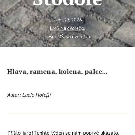
Ce
Se
Únor 27, 2026
Jí
LMŠ Na dvorečku
Lesní MŠ Na dvorečku
Ka
Ko
Přímě
Hlava, ramena, kolena, palce...
Sociá
Po
fon
Autor: Lucie Hořejší
Blog
Přišlo jaro! Tenhle týden se nám poprvé ukázalo,