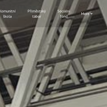
Komunitní
Příměstský
Sociální
More
škola
tábor
fond