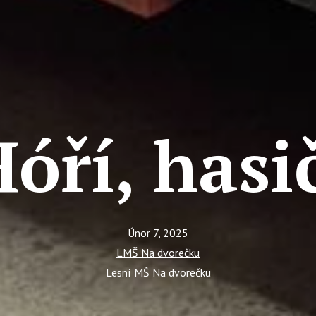
óří, hasi
Únor 7, 2025
LMŠ Na dvorečku
Lesní MŠ Na dvorečku