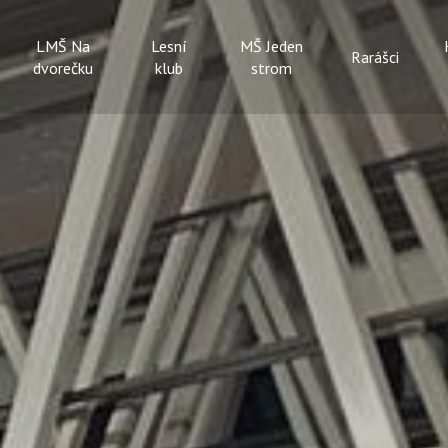
LMŠ Na
Lesní
MŠ Jeden
Rarášci
dvorečku
klub
strom