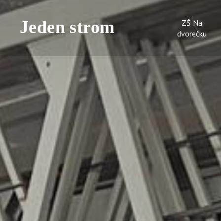
ZŠ Na
dvorečku