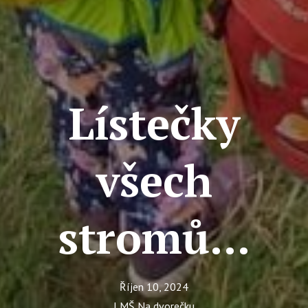
Ce
Se
Jí
Ka
Lístečky
Ko
Přímě
všech
Sociá
Po
fon
stromů...
Blog
Říjen 10, 2024
LMŠ Na dvorečku