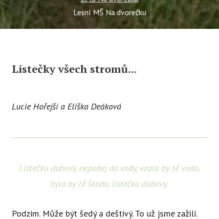
Lesní MŠ Na dvorečku
Lístečky všech stromů...
Lucie Hořejší a Eliška Deáková
Lístečku dubový, nepadej do vody, vzala by tě voda,
byla by tě škoda, lístečku dubový.
Podzim. Může být šedý a deštivý. To už jsme zažili.