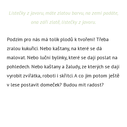
Lístečky z javoru, máte zlatou barvu, na zemi padáte,
ona září zlatě, lístečky z javoru.
Podzim pro nás má tolik plodů k tvoření! Třeba
zralou kukuřici. Nebo kaštany, na které se dá
malovat. Nebo luční bylinky, které se dají poslat na
pohledech. Nebo kaštany a žaludy, ze kterých se dají
vyrobit zvířátka, roboti i skřítci. A co jim potom ještě
v lese postavit domeček? Budou mít radost?
Zvířátkům, těm doopravdickým, ne kaštanovým,
Abychom vám usnadnili procházení stránek, nabídli přizpůsobený
jsme v lese také něco darovali - pestrobarevnou
obsah nebo reklamu a mohli anonymně analyzovat
návštěvnost, využíváme soubory cookies, které sdílíme se svými
mandalu z lesních dobrot. Ať vám chutná! A sobě
partnery pro sociální média, inzerci a analýzu. Jejich nastavení