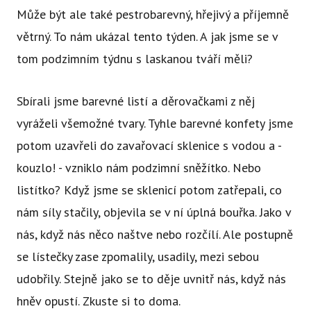
Může být ale také pestrobarevný, hřejivý a příjemně
větrný. To nám ukázal tento týden. A jak jsme se v
tom podzimním týdnu s laskanou tváří měli?
Sbírali jsme barevné listí a děrovačkami z něj
vyráželi všemožné tvary. Tyhle barevné konfety jsme
potom uzavřeli do zavařovací sklenice s vodou a -
kouzlo! - vzniklo nám podzimní sněžítko. Nebo
listítko? Když jsme se sklenicí potom zatřepali, co
nám síly stačily, objevila se v ní úplná bouřka. Jako v
nás, když nás něco naštve nebo rozčílí. Ale postupně
se lístečky zase zpomalily, usadily, mezi sebou
udobřily. Stejně jako se to děje uvnitř nás, když nás
hněv opustí. Zkuste si to doma.