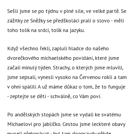
Sešli jsme se po týdnu v plné síle, ve velké partě. Se
zážitky ze Sněžky se předškoláci prali o slovo - měli
toho tolik na srdci, tolik na jazyku.
Když všechno řekli, zapluli hladce do našeho
dvorečkového michaelského povídání, které jsme
začali minulý týden. Strachy, o kterých jsme mluvili,
jsme sepsali, vynesli vysoko na Červenou rokli a tam
v ohni spálili. A už máme důkaz o tom, že to funguje
- zeptejte se dětí - schválně, co Vám poví.
Po andělských stopách jsme se vydali ke svatému
Michaelovi pro jablíčko. Cestou jsme leckteré obavy
museli překonávat - byl tam doopravdy někde