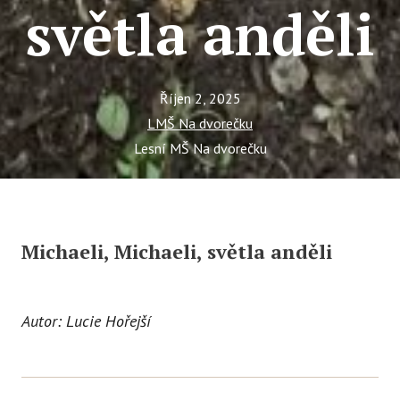
světla anděli
Ce
Se
Jí
Říjen 2, 2025
Ka
LMŠ Na dvorečku
Lesní MŠ Na dvorečku
Ko
Přímě
Sociá
Michaeli, Michaeli, světla anděli
Po
fon
Blog
Autor: Lucie Hořejší