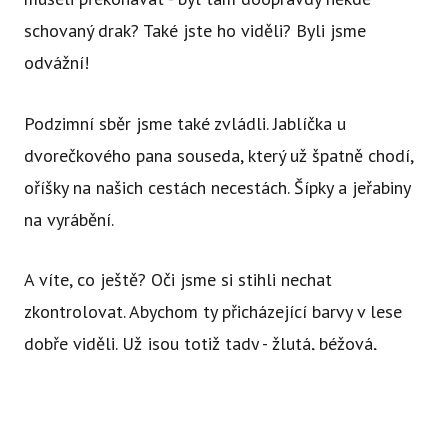
schovaný drak? Také jste ho viděli? Byli jsme
odvážní!
Podzimní sběr jsme také zvládli. Jablíčka u
dvorečkového pana souseda, který už špatně chodí,
oříšky na našich cestách necestách. Šípky a jeřabiny
na vyrábění.
A víte, co ještě? Oči jsme si stihli nechat
zkontrolovat. Abychom ty přicházející barvy v lese
dobře viděli. Už jsou totiž tady - žlutá, béžová,
červená i hnědá. Nahoře na stromech sice stále
Abychom vám usnadnili procházení stránek, nabídli přizpůsobený
obsah nebo reklamu a mohli anonymně analyzovat
ještě kraluje zelená, ale sem tam už nám lístek na
návštěvnost, využíváme soubory cookies, které sdílíme se svými
nos spadne. A ten už zelený nebývá.