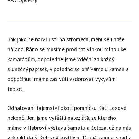
Petr Opavský
Tak jako se barví listí na stromech, mění se i naše
nálada. Ráno se musíme prodírat vlhkou mlhou ke
kamarádům, dopoledne jsme vděční za každý
slunečný paprsek, v poledne se ohříváme u kamen a
odpočinutí máme zas vůli vzdorovat výkyvům
teplot.
Odhalování tajemství okolí pomníčku Káti Lexové
nekončí. Jen jsme vytěžili naleziště, ze kterého
máme v Habroví výstavu šamotu a železa, už na nás
vykoukl další železný kostlivec. Druhá kamna, snad z