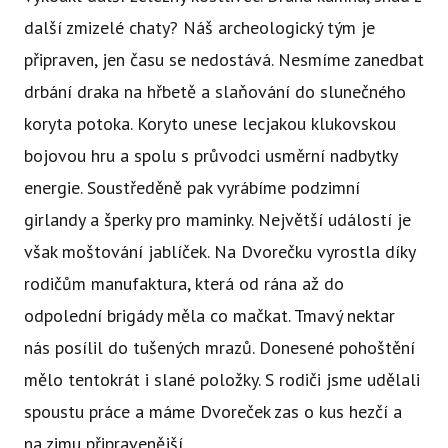
další zmizelé chaty? Náš archeologický tým je
připraven, jen času se nedostává. Nesmíme zanedbat
drbání draka na hřbetě a slaňování do slunečného
koryta potoka. Koryto unese lecjakou klukovskou
bojovou hru a spolu s průvodci usměrní nadbytky
energie. Soustředěně pak vyrábíme podzimní
girlandy a šperky pro maminky. Největší událostí je
však moštování jablíček. Na Dvorečku vyrostla díky
rodičům manufaktura, která od rána až do
odpolední brigády měla co mačkat. Tmavý nektar
nás posílil do tušených mrazů. Donesené pohoštění
mělo tentokrát i slané položky. S rodiči jsme udělali
spoustu práce a máme Dvoreček zas o kus hezčí a
na zimu připravenější.