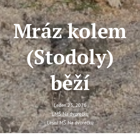
Ce
Se
Mráz kolem
Jí
Ka
(Stodoly)
Ko
Přímě
běží
Sociá
Po
fon
Leden 23, 2026
Blog
LMŠ Na dvorečku
Lesní MŠ Na dvorečku