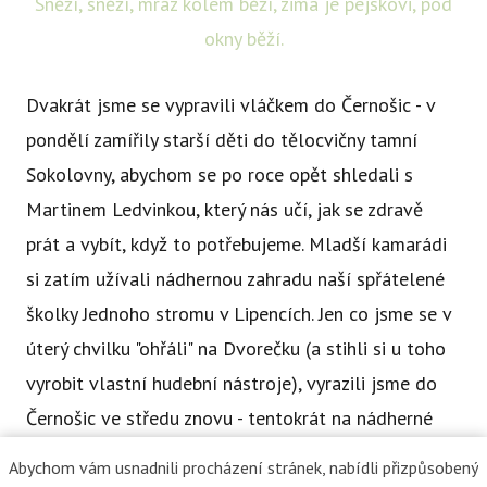
Sněží, sněží, mráz kolem běží, zima je pejskovi, pod
okny běží.
Dvakrát jsme se vypravili vláčkem do Černošic - v
pondělí zamířily starší děti do tělocvičny tamní
Sokolovny, abychom se po roce opět shledali s
Martinem Ledvinkou, který nás učí, jak se zdravě
prát a vybít, když to potřebujeme. Mladší kamarádi
si zatím užívali nádhernou zahradu naší spřátelené
školky Jednoho stromu v Lipencích. Jen co jsme se v
úterý chvilku "ohřáli" na Dvorečku (a stihli si u toho
vyrobit vlastní hudební nástroje), vyrazili jsme do
Černošic ve středu znovu - tentokrát na nádherné
představení o životě stromu od pražského
Abychom vám usnadnili procházení stránek, nabídli přizpůsobený