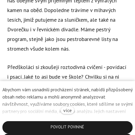
nás obejme svým příjemným teplem z vyhřátých
kamen na oběd. Dopoledne trávíme v mlhavých
lesích, jimiž putujeme za sluníčkem, ale také na
Dvorečku i v řevnickém divadle. Máme pestrý
program, stejně jako jsou pestrobarevné listy na
stromech všude kolem nás.
Předškoláci si zkoušejí roztodivná cvičení - povídací
i psací. Jaké to asi bude ve škole? Chvilku si na ni
hrajeme. Také hledíme do vesmírných brýlí, aby nám
Abychom vám usnadnili procházení stránek, nabídli přizpůsobený
paní, která ví všechno možné o očích, řekla, jak jsou
obsah nebo reklamu a mohli anonymně analyzovat
návštěvnost, využíváme soubory cookies, které sdílíme se svými
na tom ty naše. Už dávno víme, že oči upřené do
více
partnery pro sociální média, inzerci a analýzu. Jejich nastavení
zeleně léčí. A tak se léčíme. Každý den. I když třeba
upravíte odkazem "Nastavení cookies" a kdykoliv jej můžete
máme program ve městě, i když třeba zůstaneme
změnit v patičce webu. Podrobnější informace najdete v našich
POVOLIT POVINNÉ
Zásadách ochrany osobních údajů a používání souborů cookies.
dopoledne na Dvorečku, stejně se na krátkou