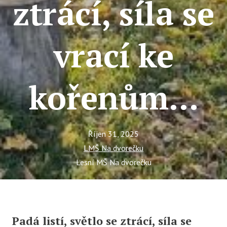
ztrácí, síla se
Ce
Se
vrací ke
Jí
Ka
kořenům...
Ko
Přímě
Sociá
Říjen 31, 2025
Po
LMŠ Na dvorečku
fon
Lesní MŠ Na dvorečku
Blog
Padá listí, světlo se ztrácí, síla se