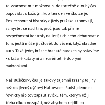
to vzácnost mít možnost si dostatečně dlouhý čas
popovídat s každým, kdo ten den ve školce je.
Poslechnout si historky z jízdy pražskou tramvají,
zamyslet se nad tím, proč jsou tak přísné
bezpečnostní kontroly na letištích nebo debatovat o
tom, jestli může jít člověk do vězení, když ukradne
auto. Také jedny krásné hranaté narozeniny oslavíme
- s krásně kulatými a neuvěřitelně dobrými
makronkami.
Náš dušičkový čas je takový tajemně krásný. Je jiný
než rozjívený dýňový Halloween. Radši jdeme na
řevnický hřbitov zapálit svíčku těm, kterým už ji
třeba nikdo nezapálí, než abychom rejdili po