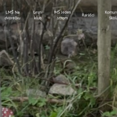
LMŠ Na
Lesní
MŠ Jeden
Komun
Rarášci
dvorečku
klub
strom
škol