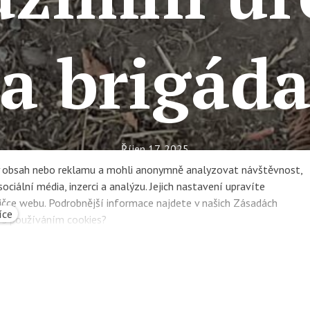
(a brigáda
Říjen 17, 2025
LMŠ Na dvorečku
ný obsah nebo reklamu a mohli anonymně analyzovat návštěvnost,
ciální média, inzerci a analýzu. Jejich nastavení upravíte
Lesní MŠ Na dvorečku
ičce webu. Podrobnější informace najdete v našich Zásadách
íce
e s používáním cookies?