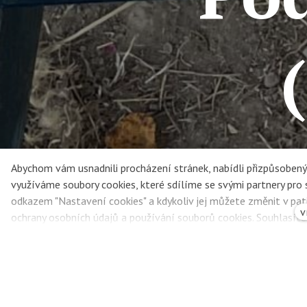
Abychom vám usnadnili procházení stránek, nabídli přizpůsobe
využíváme soubory cookies, které sdílíme se svými partnery pro so
odkazem "Nastavení cookies" a kdykoliv jej můžete změnit v pat
v
ochrany osobních údajů a používání souborů cookies. Souhlasít