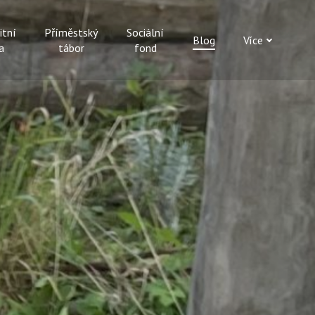
itní
Příměstský
Sociální
Blog
Více
a
tábor
fond