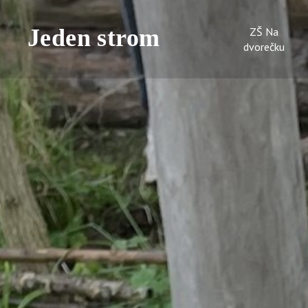
ZŠ Na
dvorečku