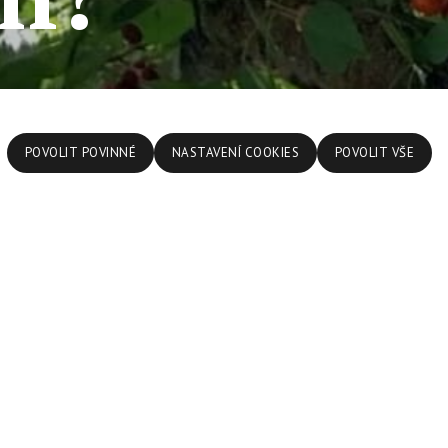
POVOLIT POVINNÉ
NASTAVENÍ COOKIES
POVOLIT VŠE
ělám?