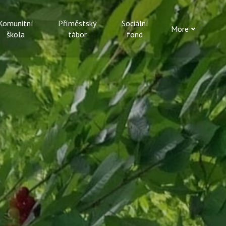
Komunitní
Příměstský
Sociální
More
škola
tábor
fond