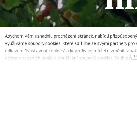
Abychom vám usnadnili procházení stránek, nabídli přizpůsobe
využíváme soubory cookies, které sdílíme se svými partnery pro so
odkazem "Nastavení cookies" a kdykoliv jej můžete změnit v pat
m
ochrany osobních údajů a používání souborů cookies. Souhlasít
Třešně sem, 
Autor: Eliška Deáková