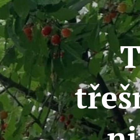
T
třeš
n