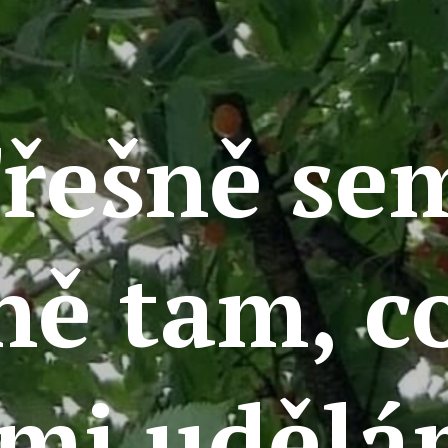
řešně se
ně tam, co
imi udělá