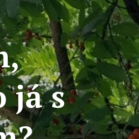
m,
 já s
m?