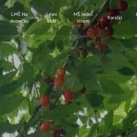
LMŠ Na
Lesní
MŠ Jeden
Rarášci
dvorečku
klub
strom