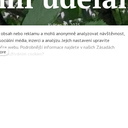
Květen 30, 2025
LMŠ Na dvorečku
ný obsah nebo reklamu a mohli anonymně analyzovat návštěvnost,
ciální média, inzerci a analýzu. Jejich nastavení upravíte
Lesní MŠ Na dvorečku
ičce webu. Podrobnější informace najdete v našich Zásadách
ore
e s používáním cookies?
třešně tam, co já s nimi ud