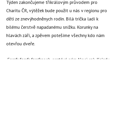
Týden zakončujeme tříkrálovým průvodem pro
Charitu ČR, výtěžek bude použit u nás v regionu pro
děti ze znevýhodněnych rodin. Bílá trička ladí k
bílému čerstvě napadanému snížku. Korunky na
hlavách září, a zpěvem potešíme všechny kdo nám
otevřou dveře.
Famfr, famfr famfrnoch, nastává nám Nový rok, Koledu
Abychom vám usnadnili procházení stránek, nabídli přizpůsobený
nám dejte, nic se nám nesmějte. Hou hou halelůja
obsah nebo reklamu a mohli anonymně analyzovat
návštěvnost, využíváme soubory cookies, které sdílíme se svými
partnery pro sociální média, inzerci a analýzu. Jejich nastavení
upravíte odkazem "Nastavení cookies" a kdykoliv jej můžete
změnit v patičce webu. Podrobnější informace najdete v našich
Chcete článek sdílet?
Zásadách ochrany osobních údajů a používání souborů cookies.
Souhlasíte s používáním cookies?