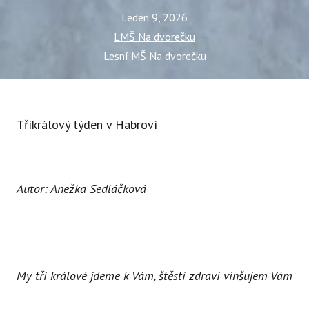
Ce
Leden 9, 2026
LMŠ Na dvorečku
Se
Lesní MŠ Na dvorečku
Jí
Ka
Ko
Tříkrálový týden v Habroví
Přímě
Sociá
Autor: Anežka Sedláčková
Po
fon
Blog
My tři králové jdeme k Vám, štěstí zdraví vinšujem Vám