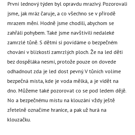
První lednový týden byl opravdu mrazivý. Pozorovali
jsme, jak mráz čaruje, a co všechno se v přírodě
mrazem mění. Hodně jsme chodili, abychom se
zahřáli pohybem. Také jsme navštívili nedaleké
zamrzlé tůně. S dětmi si povídáme o bezpečném
chování v blízkosti zamrzlých ploch. Že na led děti
bez dospěláka nesmí, protože pouze on dovede
odhadnout zda je led dost pevný. V tůních volíme
bezpečná místa, kde je voda mělká, a je vidět na
dno. Můžeme také pozorovat co se pod ledem dějě.
No a bezpečnému místu na klouzání vždy ještě
zřetelně označíme hranice, a pak už hurá na
klouzačku.