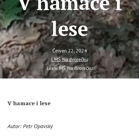
V hamace i
Tý
Ak
lese
Ce
Se
Jí
Červen 22, 2024
LMŠ Na dvorečku
Ka
Lesní MŠ Na dvorečku
Ko
Komun
O 
V hamace i lese
Ak
Zá
Autor: Petr Opavský
Tý