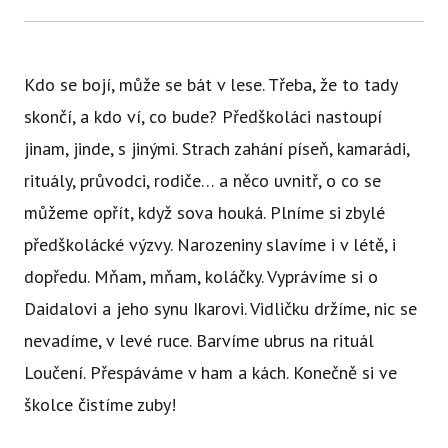
Ce
Se
Kdo se bojí, může se bát v lese. Třeba, že to tady
Jí
skončí, a kdo ví, co bude? Předškoláci nastoupí
Ka
jinam, jinde, s jinými. Strach zahání píseň, kamarádi,
Ko
rituály, průvodci, rodiče… a něco uvnitř, o co se
můžeme opřít, když sova houká. Plníme si zbylé
Přímě
předškolácké výzvy. Narozeniny slavíme i v létě, i
Sociá
dopředu. Mňam, mňam, koláčky. Vyprávíme si o
Po
Daidalovi a jeho synu Ikarovi. Vidličku držíme, nic se
fon
nevadíme, v levé ruce. Barvíme ubrus na rituál
Blog
Loučení. Přespáváme v ham a kách. Konečně si ve
školce čistíme zuby!