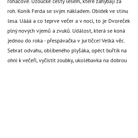
roháčové. Uzoučké cesty lesem, které zahýbají za
roh. Koník Ferda se svým nákladem. Obídek ve stínu
lesa. Uááá a co teprve večer a v noci, to je Dvoreček
plný nových vjemů a zvuků. Událost, která se koná
jednou do roka - přespávačka v jurtičce! Velká věc.
Sebrat odvahu, oblíbeného plyšáka, opéct buřtík na
ohni k večeři, vyčistit zoubky, ukolébavka na dobrou
noc, pelíšek vedle kamarádů, spacák až po bradu,
Abychom vám usnadnili procházení stránek, nabídli přizpůsobený
soví zahoukání, světla světlušek, víčka se klíží... a
obsah nebo reklamu a mohli anonymně analyzovat
návštěvnost, využíváme soubory cookies, které sdílíme se svými
ráno se probouzí Stodoláčci do nového dne bohatší
partnery pro sociální média, inzerci a analýzu. Jejich nastavení
o další veliký zážitek! Borci jsou to!
upravíte odkazem "Nastavení cookies" a kdykoliv jej můžete
změnit v patičce webu. Podrobnější informace najdete v našich
Hrajeme si do zásoby, než se kamarádi rozutečou na
Zásadách ochrany osobních údajů a používání souborů cookies.
Souhlasíte s používáním cookies?
prázdniny. Stavíme bunkry a domečky, malujeme do