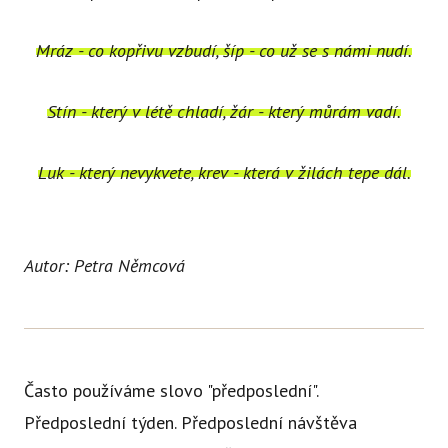
Mráz - co kopřivu vzbudí, šíp - co už se s námi nudí.
Stín - který v létě chladí, žár - který můrám vadí.
Luk - který nevykvete, krev - která v žilách tepe dál.
Autor: Petra Němcová
Často používáme slovo "předposlední".
Předposlední týden. Předposlední návštěva