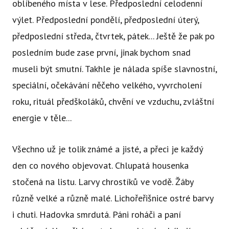
oblíbeného místa v lese. Předposlední celodenní
výlet. Předposlední pondělí, předposlední úterý,
předposlední středa, čtvrtek, pátek... Ještě že pak po
posledním bude zase první, jinak bychom snad
museli být smutní. Takhle je nálada spíše slavnostní,
speciální, očekávání něčeho velkého, vyvrcholení
roku, rituál předškoláků, chvění ve vzduchu, zvláštní
energie v těle...
Všechno už je tolik známé a jisté, a přeci je každý
den co nového objevovat. Chlupatá housenka
stočená na listu. Larvy chrostíků ve vodě. Žáby
různě velké a různě malé. Lichořeřišnice ostré barvy
i chuti. Hadovka smrdutá. Páni roháči a paní