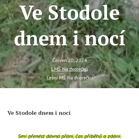
Ve Stodole
dnem i nocí
Červen 20, 2024
LMŠ Na dvorečku
Lesní MŠ Na dvorečku
Ve Stodole dnem i nocí
Smí přenést dávná přání, čas příběhů a zdání.